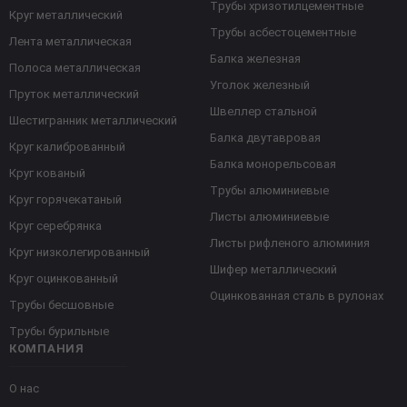
Трубы хризотилцементные
Круг металлический
Трубы асбестоцементные
Лента металлическая
Балка железная
Полоса металлическая
Уголок железный
Пруток металлический
Швеллер стальной
Шестигранник металлический
Балка двутавровая
Круг калиброванный
Балка монорельсовая
Круг кованый
Трубы алюминиевые
Круг горячекатаный
Листы алюминиевые
Круг серебрянка
Листы рифленого алюминия
Круг низколегированный
Шифер металлический
Круг оцинкованный
Оцинкованная сталь в рулонах
Трубы бесшовные
Трубы бурильные
КОМПАНИЯ
О нас