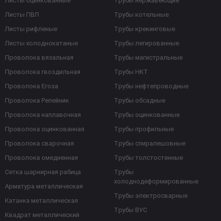
Листы оцинкованные
Трубы нержавеющие
Листы ПВЛ
Трубы котельные
Листы рифленые
Трубы крекинговые
Листы холоднокатаные
Трубы легированные
Проволока вязальная
Трубы магистральные
Проволока гвоздильная
Трубы НКТ
Проволока Егоза
Трубы нефтепроводные
Проволока Репейник
Трубы обсадные
Проволока наплавочная
Трубы оцинкованные
Проволока оцинкованная
Трубы профильные
Проволока сварочная
Трубы спиралешовные
Проволока омедненная
Трубы толстостенные
Сетка шарнирная рабица
Трубы
холоднодеформированные
Арматура металлическая
Трубы электросварные
Катанка металлическая
Трубы ВУС
Квадрат металлический