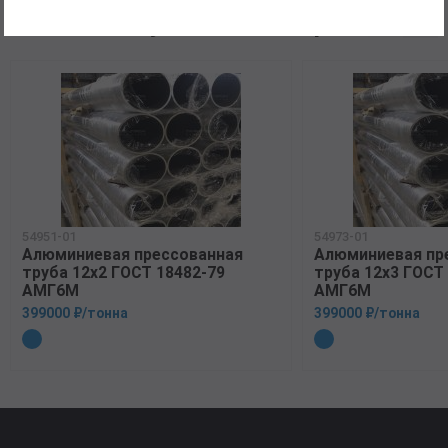
Рекомендуемые товары
54951-01
54973-01
Алюминиевая прессованная
Алюминиевая пр
труба 12х2 ГОСТ 18482-79
труба 12х3 ГОСТ
АМГ6М
АМГ6М
399000 ₽/тонна
399000 ₽/тонна