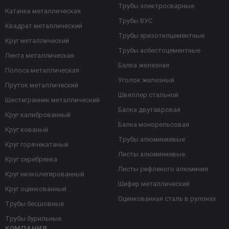
Трубы электросварные
Катанка металлическая
Трубы ВУС
Квадрат металлический
Трубы хризотилцементные
Круг металлический
Трубы асбестоцементные
Лента металлическая
Балка железная
Полоса металлическая
Уголок железный
Пруток металлический
Швеллер стальной
Шестигранник металлический
Балка двутавровая
Круг калиброванный
Балка монорельсовая
Круг кованый
Трубы алюминиевые
Круг горячекатаный
Листы алюминиевые
Круг серебрянка
Листы рифленого алюминия
Круг низколегированный
Шифер металлический
Круг оцинкованный
Оцинкованная сталь в рулонах
Трубы бесшовные
Трубы бурильные
КОМПАНИЯ