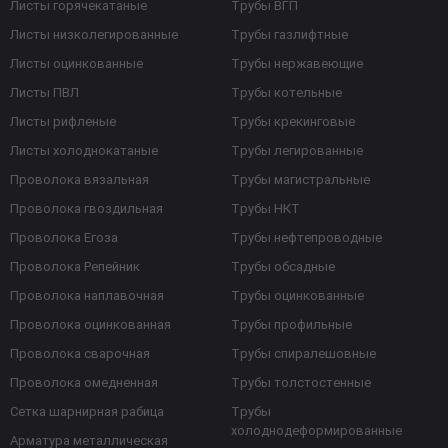
Листы горячекатаные
Трубы ВГП
Листы низколегированные
Трубы газлифтные
Листы оцинкованные
Трубы нержавеющие
Листы ПВЛ
Трубы котельные
Листы рифленые
Трубы крекинговые
Листы холоднокатаные
Трубы легированные
Проволока вязальная
Трубы магистральные
Проволока гвоздильная
Трубы НКТ
Проволока Егоза
Трубы нефтепроводные
Проволока Репейник
Трубы обсадные
Проволока наплавочная
Трубы оцинкованные
Проволока оцинкованная
Трубы профильные
Проволока сварочная
Трубы спиралешовные
Проволока омедненная
Трубы толстостенные
Сетка шарнирная рабица
Трубы
холоднодеформированные
Арматура металлическая