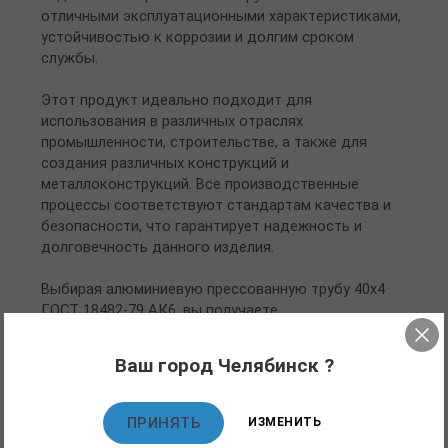
отличными эксплуатационными характеристиками,
устойчивостью к коррозии и долгим сроком
службы.
Этот продукт идеально подходит для
использования в различных отраслях
промышленности, строительстве, а также для
создания различных конструкций и
металлоконструкций. Все производственные
процессы соответствуют стандартам качества и
безопасности, что гарантирует надежность и
долговечность данного изделия.
Выбирая алюминиевую прессованную трубу 40х4
ГОСТ 18482-79 АК6, вы получаете
высококачественный продукт, который будет
служить вам долгие годы без потери своих
Ваш город Челябинск ?
характеристик.
ПРИНЯТЬ
ИЗМЕНИТЬ