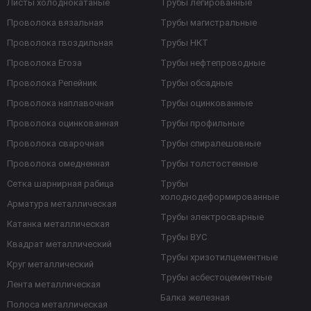
Листы холоднокатаные
Трубы легированные
Проволока вязальная
Трубы магистральные
Проволока гвоздильная
Трубы НКТ
Проволока Егоза
Трубы нефтепроводные
Проволока Репейник
Трубы обсадные
Проволока наплавочная
Трубы оцинкованные
Проволока оцинкованная
Трубы профильные
Проволока сварочная
Трубы спиралешовные
Проволока омедненная
Трубы толстостенные
Сетка шарнирная рабица
Трубы
холоднодеформированные
Арматура металлическая
Трубы электросварные
Катанка металлическая
Трубы ВУС
Квадрат металлический
Трубы хризотилцементные
Круг металлический
Трубы асбестоцементные
Лента металлическая
Балка железная
Полоса металлическая