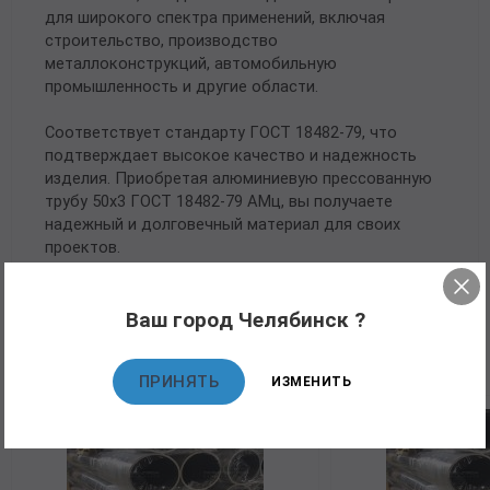
для широкого спектра применений, включая
строительство, производство
металлоконструкций, автомобильную
промышленность и другие области.
Соответствует стандарту ГОСТ 18482-79, что
подтверждает высокое качество и надежность
изделия. Приобретая алюминиевую прессованную
трубу 50х3 ГОСТ 18482-79 АМц, вы получаете
надежный и долговечный материал для своих
проектов.
Ваш город Челябинск ?
Рекомендуемые товары
ПРИНЯТЬ
ИЗМЕНИТЬ