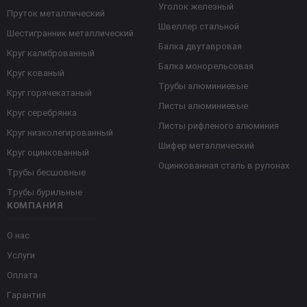
Уголок железный
Пруток металлический
Швеллер стальной
Шестигранник металлический
Балка двутавровая
Круг калиброванный
Балка монорельсовая
Круг кованый
Трубы алюминиевые
Круг горячекатаный
Листы алюминиевые
Круг серебрянка
Листы рифленого алюминия
Круг низколегированный
Шифер металлический
Круг оцинкованный
Оцинкованная сталь в рулонах
Трубы бесшовные
Трубы бурильные
КОМПАНИЯ
О нас
Услуги
Оплата
Гарантия