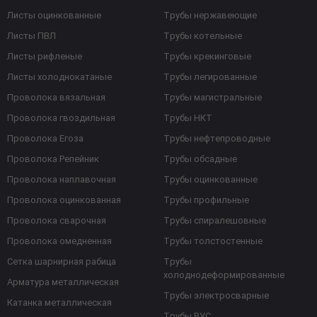
Листы оцинкованные
Трубы нержавеющие
Листы ПВЛ
Трубы котельные
Листы рифленые
Трубы крекинговые
Листы холоднокатаные
Трубы легированные
Проволока вязальная
Трубы магистральные
Проволока гвоздильная
Трубы НКТ
Проволока Егоза
Трубы нефтепроводные
Проволока Репейник
Трубы обсадные
Проволока наплавочная
Трубы оцинкованные
Проволока оцинкованная
Трубы профильные
Проволока сварочная
Трубы спиралешовные
Проволока омедненная
Трубы толстостенные
Сетка шарнирная рабица
Трубы
холоднодеформированные
Арматура металлическая
Трубы электросварные
Катанка металлическая
Трубы ВУС