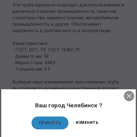
Эта труба идеально подходит для использования в
различных отраслях промышленности, таких как
строительство, машиностроение, автомобильная
промышленность и другие. Обеспечивает
надежность и долговечность в эксплуатации.
Характеристики:
- ГОСТ, ОСТ, ТУ: ГОСТ 18482-79
- Диаметр мм: 50
- Марка-стали: АМг6
- Толщина мм: 3.5
Выбирая нашу алюминиевую прессованную трубу,
вы получаете надежный и качественный продукт,
который соответствует всем необходимым
стандартам.
Ваш город Челябинск ?
ПРИНЯТЬ
ИЗМЕНИТЬ
Рекомендуемые товары