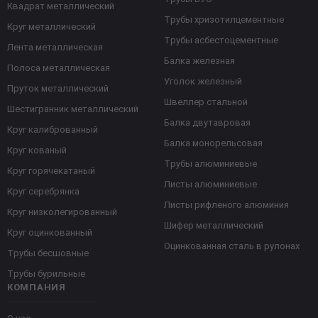
Квадрат металлический
Трубы хризотилцементные
Круг металлический
Трубы асбестоцементные
Лента металлическая
Балка железная
Полоса металлическая
Уголок железный
Пруток металлический
Швеллер стальной
Шестигранник металлический
Балка двутавровая
Круг калиброванный
Балка монорельсовая
Круг кованый
Трубы алюминиевые
Круг горячекатаный
Листы алюминиевые
Круг серебрянка
Листы рифленого алюминия
Круг низколегированный
Шифер металлический
Круг оцинкованный
Оцинкованная сталь в рулонах
Трубы бесшовные
Трубы бурильные
КОМПАНИЯ