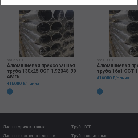
55056-01
55900-01
Алюминиевая прессованная
Алюминиевая пр
труба 130х25 ОСТ 1.92048-90
труба 16х1 ОСТ 1
АМг6
416000 ₽/тонна
416000 ₽/тонна
Листы горячекатаные
Трубы ВГП
Листы низколегированные
Трубы газлифтные