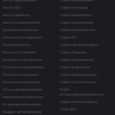
Листы оцинкованные
Трубы нержавеющие
Листы ПВЛ
Трубы котельные
Листы рифленые
Трубы крекинговые
Листы холоднокатаные
Трубы легированные
Проволока вязальная
Трубы магистральные
Проволока гвоздильная
Трубы НКТ
Проволока Егоза
Трубы нефтепроводные
Проволока Репейник
Трубы обсадные
Проволока наплавочная
Трубы оцинкованные
Проволока оцинкованная
Трубы профильные
Проволока сварочная
Трубы спиралешовные
Проволока омедненная
Трубы толстостенные
Сетка шарнирная рабица
Трубы
холоднодеформированные
Арматура металлическая
Трубы электросварные
Катанка металлическая
Трубы ВУС
Квадрат металлический