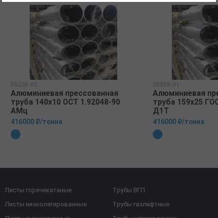
55220-01
55559-01
Алюминиевая прессованная
Алюминиевая пр
труба 140х10 ОСТ 1.92048-90
труба 159х25 ГО
АМц
Д1Т
416000 ₽/тонна
416000 ₽/тонна
Листы горячекатаные
Трубы ВГП
Листы низколегированные
Трубы газлифтные