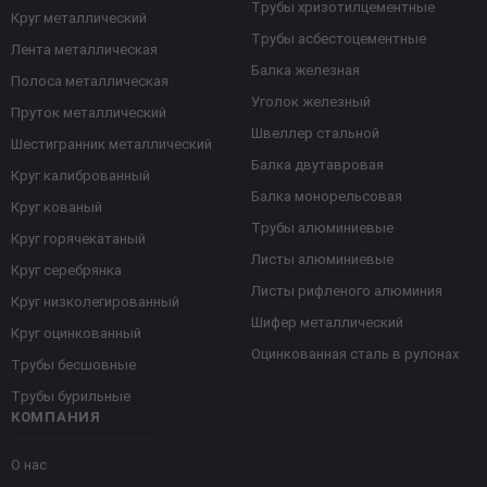
Трубы хризотилцементные
Круг металлический
Трубы асбестоцементные
Лента металлическая
Балка железная
Полоса металлическая
Уголок железный
Пруток металлический
Швеллер стальной
Шестигранник металлический
Балка двутавровая
Круг калиброванный
Балка монорельсовая
Круг кованый
Трубы алюминиевые
Круг горячекатаный
Листы алюминиевые
Круг серебрянка
Листы рифленого алюминия
Круг низколегированный
Шифер металлический
Круг оцинкованный
Оцинкованная сталь в рулонах
Трубы бесшовные
Трубы бурильные
КОМПАНИЯ
О нас