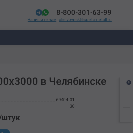
8-800-301-63-99
chelybynsk@spetcmetall.ru
Напишите нам
00х3000 в Челябинске
0
69404-01
30
./штук