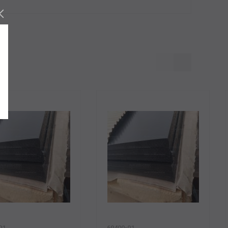
01
69400-01