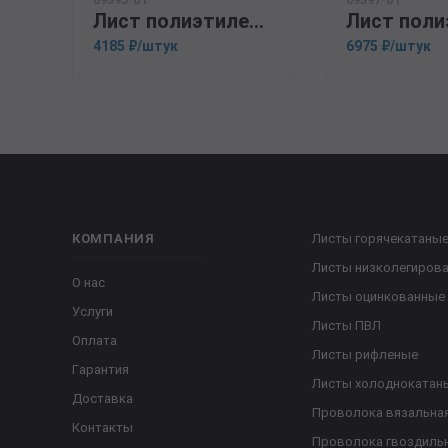
Лист полиэтиленовый ПНД, черный/белый 3х1500х3000
4185 ₽/штук
6975 ₽/штук
КОМПАНИЯ
Листы горячекатаны
Листы низколегиров
О нас
Листы оцинкованные
Услуги
Листы ПВЛ
Оплата
Листы рифленые
Гарантия
Листы холоднокатан
Доставка
Проволока вязальна
Контакты
Проволока гвоздиль