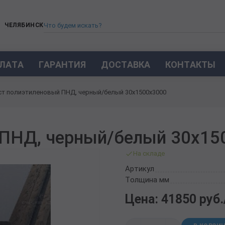
ЧЕЛЯБИНСК
ЛАТА
ГАРАНТИЯ
ДОСТАВКА
КОНТАКТЫ
ТРУБА СТАЛЬНАЯ БЕСШОВНАЯ
ст полиэтиленовый ПНД, черный/белый 30х1500х3000
ТРУБА БЕСШОВНАЯ ХОЛОДНОКАТАНАЯ
ТРУБА БЕСШОВНАЯ 12Х18Н10Т
ТРУБА СТАЛЬНАЯ ОЦИНКОВАННАЯ
ПНД, черный/белый 30х15
ТРУБА ТОЛСТОСТЕННАЯ
На складе
ТРУБА ЭЛЕКТРОСВАРНАЯ СТАЛЬНАЯ
ТРУБА ВОДОГАЗОПРОВОДНАЯ ВГП
Артикул
Толщина мм
ТРУБА ПРОФИЛЬНАЯ
ТРУБА ЛЕГИРОВАННАЯ
Цена: 41850 руб
ТРУБЫ ИЗ УГЛЕРОДИСТОЙ СТАЛИ
ТРУБА ГАЗЛИФТНАЯ