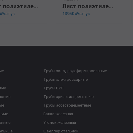
Лист полиэтиленовый ПНД, черный/белый 8х1500х3000
Лист полиэтиленовый ПНД, черный/белый 10х1500х3000
 ₽/штук
13950 ₽/штук
ые
Трубы холоднодеформированные
Трубы электросварные
ные
Трубы ВУС
еющие
Трубы хризотилцементные
ые
Трубы асбестоцементные
овые
Балка железная
анные
Уголок железный
альные
Швеллер стальной