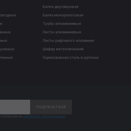
Балка двутавровая
роводные
Балка монорельсовая
е
Трубы алюминиевые
анные
Листы алюминиевые
ьные
Листы рифленого алюминия
ешовные
Шифер металлический
тенные
Оцинкованная сталь в рулонах
ПОДПИСАТЬСЯ
 согласие на
обработку персональных