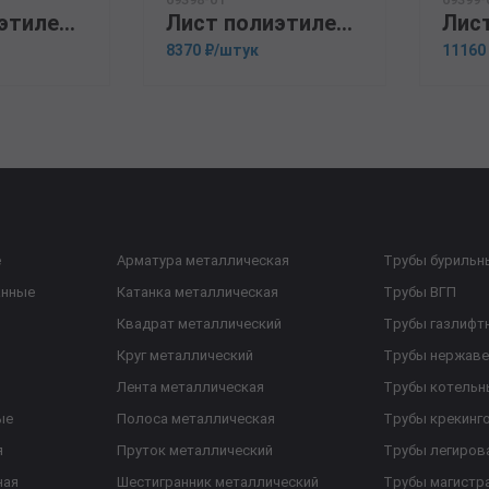
Лист полиэтиленовый ПНД, черный/белый 5х1500х3000
Лист полиэтиленовый ПНД, черный/белый 6х1500х3000
8370 ₽/штук
11160
е
Арматура металлическая
Трубы бурильн
анные
Катанка металлическая
Трубы ВГП
Квадрат металлический
Трубы газлифт
Круг металлический
Трубы нержав
Лента металлическая
Трубы котельн
ые
Полоса металлическая
Трубы крекинг
я
Пруток металлический
Трубы легиров
ная
Шестигранник металлический
Трубы магистр