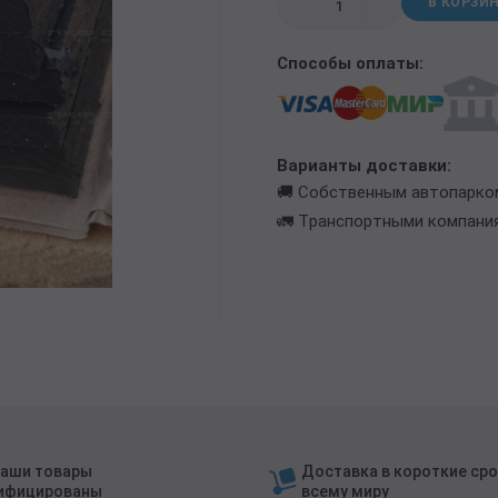
В КОРЗИ
ТРУБА БУРИЛЬНАЯ СБТМ, ТБСУ
ТРУБА КОТЕЛЬНАЯ
Способы оплаты:
ТРУБА КРЕКИНГОВАЯ
ТРУБА МАГИСТРАЛЬНАЯ
ТРУБА НАСОСНО-КОМПРЕССОРНАЯ (НКТ)
ТРУБА НЕФТЕПРОВОДНАЯ
Варианты доставки:
🚚 Собственным автопарко
ТРУБА ОБСАДНАЯ
🚛 Транспортными компани
ТРУБА СПИРАЛЕШОВНАЯ
ТРУБЫ СТАЛЬНЫЕ ЛЕЖАЛЫЕ Б/У
ТРУБА ВОССТАНОВЛЕННАЯ
ТРУБЫ В ВУС ИЗОЛЯЦИИ
наши товары
Доставка в короткие сро
ифицированы
всему миру