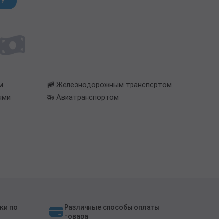
НУ
м
🚞 Железнодорожным транспортом
ями
🚁 Авиатранспортом
ки по
Различные способы оплаты
товара