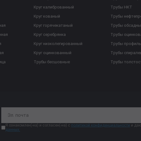
Круг калиброванный
Трубы НКТ
Круг кованый
Трубы нефтеп
ная
Круг горячекатаный
Трубы обсадны
нная
Круг серебрянка
Трубы оцинков
я
Круг низколегированный
Трубы профил
ая
Круг оцинкованный
Трубы спирал
ица
Трубы бесшовные
Трубы толстос
Я ознакомлен(-на) и согласен(-на) с
политикой конфиденциальности
и даю
данных.