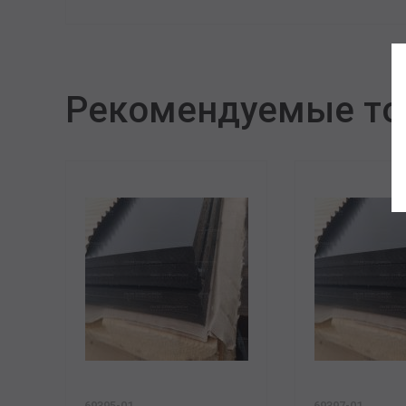
Рекомендуемые т
69395-01
69397-01