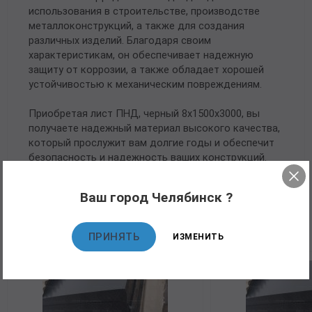
использования в строительстве, производстве
металлоконструкций, а также для создания
различных изделий. Благодаря своим
характеристикам, он обеспечивает надежную
защиту от коррозии, а также обладает хорошей
устойчивостью к механическим повреждениям.
Приобретая лист ПНД, черный 8х1500х3000, вы
получаете надежный материал высокого качества,
который прослужит вам долгие годы и обеспечит
безопасность и надежность ваших конструкций.
Ваш город Челябинск ?
Рекомендуемые товары
ПРИНЯТЬ
ИЗМЕНИТЬ