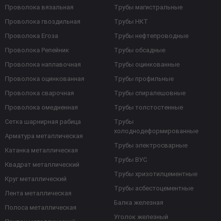
Проволока вязальная
Трубы магистральные
Проволока гвоздильная
Трубы НКТ
Проволока Егоза
Трубы нефтепроводные
Проволока Репейник
Трубы обсадные
Проволока наплавочная
Трубы оцинкованные
Проволока оцинкованная
Трубы профильные
Проволока сварочная
Трубы спиралешовные
Проволока омедненная
Трубы толстостенные
Сетка шарнирная рабица
Трубы
холоднодеформированные
Арматура металлическая
Трубы электросварные
Катанка металлическая
Трубы ВУС
Квадрат металлический
Трубы хризотилцементные
Круг металлический
Трубы асбестоцементные
Лента металлическая
Балка железная
Полоса металлическая
Уголок железный