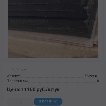
70x70 мм
Труба газлифтная
3 мм
Рулон стальной оцинкованный
12 мм
30 мм
Балка 30
Полоса Алюминиевая
Проволока колючая Егоза
Порошки и полимеры
80x80 мм
Труба бурильная СБТМ, ТБСУ
14 мм
50 мм
Труба профильная
Проволока колючая Репейник
100x100 мм
Труба котельная
16 мм
Проволока наплавочная
Труба крекинговая
18 мм
Проволока оцинкованная
Труба магистральная
20 мм
Проволока полиграфическая
Труба насосно-компрессорная (НКТ)
25 мм
Проволока с полимерным покрытием
Труба нефтепроводная
40 мм
Проволока телеграфная
На складе
Труба обсадная
Проволока гвоздильная
Артикул
69399-01
Толщина мм
8
Труба спиралешовная
Цена: 11160 руб./штук
Трубы стальные лежалые Б/У
В КОРЗИНУ
Труба восстановленная