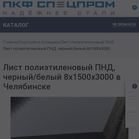
0
Трубный прокат
Труба стальная бесшовная
Труба горячекатаная
20 мм
15 мм
10x10 мм
Лист стальной горячекатаный
3 мм
1 мм
0,4 мм
ПВЛ-306
Лента упаковочная
Ромб
Арматура стальная
Арматура гладкая А1
Калиброванный
Калиброванный
Балка стальная
Двутавровая
Гнутый
Дробь чугунная
Труба профильная
Прямоугольная
Электросварная
Горячекатаный
Уголок равнополочный
Холоднокатаный
Алюминиевый прокат
Труба алюминиевая
Круг бронзовый (пруток)
Круг дюралевый (пруток)
Лист латунный
Лента медная
Проволока ВР
Сетка рабица
Асбестоцементные трубы
Алюминиевая пудра пигментная
КАТАЛОГ
ЧЕЛЯБИНСК
Труба холоднокатаная
Труба бесшовная холоднокатаная
25 мм
20 мм
15x15 мм
Листовой прокат
4 мм
Лист стальной низколегированный НЛГ
2 мм
0,45 мм
ПВЛ-406
Лента оцинкованная
Чечевица
Арматура рифленая А3
Катанка стальная
Горячекатаный
Круг кованый
Монорельсовая
Швеллер стальной
Горячекатаный
Люк чугунный
Квадратная
Труба нержавеющая
Бесшовная
Калиброваный
Рулон нержавеющий
Лист алюминиевый
Бронзовый прокат
Квадрат
Лента латунная
Лист медный
Проволока вязальная
Сетка сварная
Хризотилцементные трубы
Лист полиэтиленовый ПНД
Главная
Порошки и полимеры
Лист полиэтиленовый ПНД
25 мм
Труба бесшовная 12Х18Н10Т
32 мм
25 мм
20x20 мм
5 мм
Лист конструкционный г/к
3 мм
0,5 мм
ПВЛ-408
Лента пружинная
3 мм
Сортовой прокат
А240
Квадрат стальной
Оцинкованный
Круг горячекатаный
Широкополочная
Уголок металлический
Круг нержавеющий
Горячекатаный
Лист рифленый алюминиевый
Дюралевый прокат
Лист Дюралюминиевый
Труба латунная
Шина медная
Проволока углеродистая
Сетка металлическая 20x20
Лист хризотилцементный плоский
Лист полиэтиленовый ПНД, черный/белый 8х1500х3000
32 мм
Труба стальная оцинкованная
50 мм
32 мм
25x25 мм
6 мм
Лист стальной холоднокатаный
0,6 мм
ПВЛ-506
Лента холоднокатаная
4 мм
А400
Кованый
Круг стальной
Cеребрянка
Фасонный прокат
Колонная
Рельсы
Квадрат нержавеющий
ПВЛ
Плита алюминиевая
Шестигранник дюралевый
Латунный прокат
Шестигранник латунный
Круг медный (пруток)
Проволока для бронирования кабеля
Сетка металлическая 40x40
Профнастил, профлист
Лист полиэтиленовый ПНД,
60 мм
Труба толстостенная
40 мм
30x30 мм
8 мм
Лист стальной оцинкованный
0,7 мм
ПВЛ-508
Лента штамповальная
5 мм
А500с
Высоколегированный
Низколегированный
Полоса стальная
Балка 10
Фибра стальная
Чугунный прокат
Уголок нержавеющий
Дуплексный
Тавр алюминиевый
Квадрат латунный
Медный прокат
Труба медная
Проволока для холодной высадки
Сетка металлическая 50x50
Металлошифер
черный/белый 8х1500х3000 в
Труба Электросварная стальная
50 мм
40x20 мм
10 мм
0,8 мм
Лист стальной просечно-вытяжной (ПВЛ)
ПВЛ-510
Лента конструкционная
6 мм
А800
Низколегированный
Оцинкованный
Пруток стальной г/к
Балка 12
Шары помольные
Нержавеющий прокат
Полоса нержавеющая
Уголок алюминиевый
Круг латунный (пруток)
Проволока общего назначения
Челябинске
0
Труба водогазопроводная ВГП
40x40 мм
1 мм
Лента стальная
Лента нагартованная
8 мм
В500с
10 мм
Шестигранник стальной
Балка 14
Лист нержавеющий
Цветной прокат
Чушка алюминиевая
Проволока сварочная
Труба профильная
50x50 мм
1,2 мм
Лента нихромовая
Лист стальной рифленый
10 мм
6 мм
16 мм
Дробь стальная техническая
Балка 16
Шестигранник нержавеющий
Швеллер алюминиевый
Проволока стальная
Проволока сварочно-омедненная
60x40 мм
Труба легированная
1,5 мм
Лента из прецизионных сплавов
Плита стальная
8 мм
18 мм
Балка 18
Швеллер нержавеющий
Шина алюминиевая
Проволока качественная КС, КО
Сетка металлическая
60x60 мм
Трубы из углеродистой стали
2 мм
Лента черная
Жесть листовая ЭЖР,ЧЖР
10 мм
20 мм
Балка 20
Круг Алюминиевый (пруток)
Проволока канатная
Стройматериалы