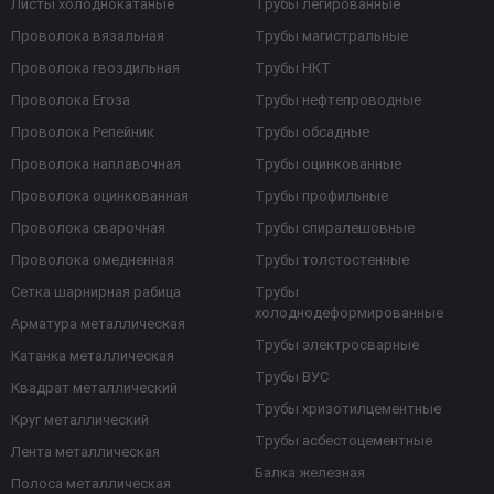
Листы холоднокатаные
Трубы легированные
Проволока вязальная
Трубы магистральные
Проволока гвоздильная
Трубы НКТ
Проволока Егоза
Трубы нефтепроводные
Проволока Репейник
Трубы обсадные
Проволока наплавочная
Трубы оцинкованные
Проволока оцинкованная
Трубы профильные
Проволока сварочная
Трубы спиралешовные
Проволока омедненная
Трубы толстостенные
Сетка шарнирная рабица
Трубы
холоднодеформированные
Арматура металлическая
Трубы электросварные
Катанка металлическая
Трубы ВУС
Квадрат металлический
Трубы хризотилцементные
Круг металлический
Трубы асбестоцементные
Лента металлическая
Балка железная
Полоса металлическая