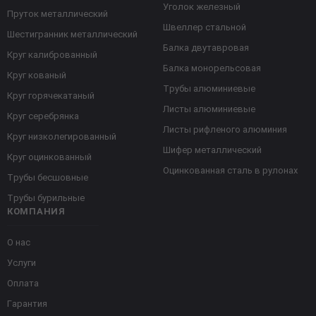
Уголок железный
Пруток металлический
Швеллер стальной
Шестигранник металлический
Балка двутавровая
Круг калиброванный
Балка монорельсовая
Круг кованый
Трубы алюминиевые
Круг горячекатаный
Листы алюминиевые
Круг серебрянка
Листы рифленого алюминия
Круг низколегированный
Шифер металлический
Круг оцинкованный
Оцинкованная сталь в рулонах
Трубы бесшовные
Трубы бурильные
КОМПАНИЯ
О нас
Услуги
Оплата
Гарантия