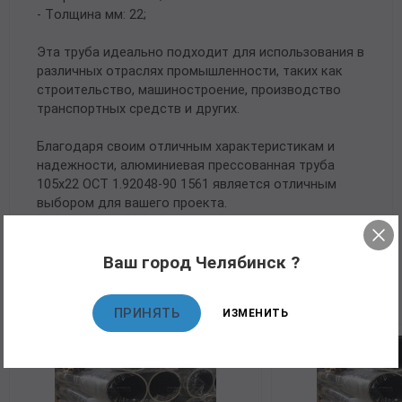
- Толщина мм: 22;
Эта труба идеально подходит для использования в
различных отраслях промышленности, таких как
строительство, машиностроение, производство
транспортных средств и других.
Благодаря своим отличным характеристикам и
надежности, алюминиевая прессованная труба
105х22 ОСТ 1.92048-90 1561 является отличным
выбором для вашего проекта.
Ваш город Челябинск ?
Рекомендуемые товары
ПРИНЯТЬ
ИЗМЕНИТЬ