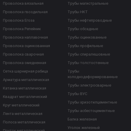
Проволока вязальная
Трубы магистральные
Проволока гвоздильная
Трубы НКТ
Проволока Егоза
Трубы нефтепроводные
Проволока Репейник
Трубы обсадные
Проволока наплавочная
Трубы оцинкованные
Проволока оцинкованная
Трубы профильные
Проволока сварочная
Трубы спиралешовные
Проволока омедненная
Трубы толстостенные
Сетка шарнирная рабица
Трубы
холоднодеформированные
Арматура металлическая
Трубы электросварные
Катанка металлическая
Трубы ВУС
Квадрат металлический
Трубы хризотилцементные
Круг металлический
Трубы асбестоцементные
Лента металлическая
Балка железная
Полоса металлическая
Уголок железный
Пруток металлический