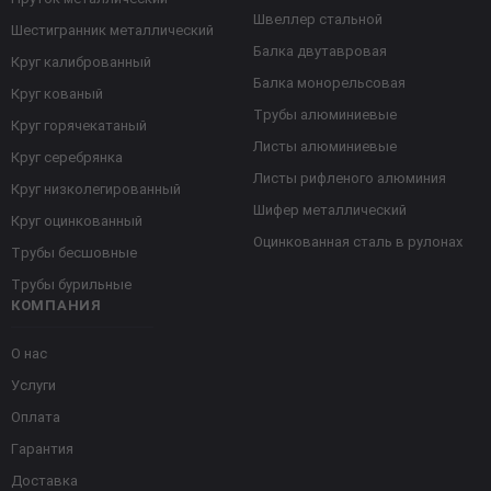
Швеллер стальной
Шестигранник металлический
Балка двутавровая
Круг калиброванный
Балка монорельсовая
Круг кованый
Трубы алюминиевые
Круг горячекатаный
Листы алюминиевые
Круг серебрянка
Листы рифленого алюминия
Круг низколегированный
Шифер металлический
Круг оцинкованный
Оцинкованная сталь в рулонах
Трубы бесшовные
Трубы бурильные
КОМПАНИЯ
О нас
Услуги
Оплата
Гарантия
Доставка