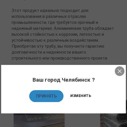
Этот продукт идеально подходит для
использования в различных отраслях
промышленности, где требуется прочный и
надежный материал. Алюминиевая труба обладает
высокой стойкостью к коррозии, легкостью и
устойчивостью к различным воздействиям.
Приобретая эту трубу, вы получаете гарантию
долговечности и надежности вашего
строительного или производственного проекта.
Ваш город Челябинск ?
Рекомендуемые товары
ПРИНЯТЬ
ИЗМЕНИТЬ