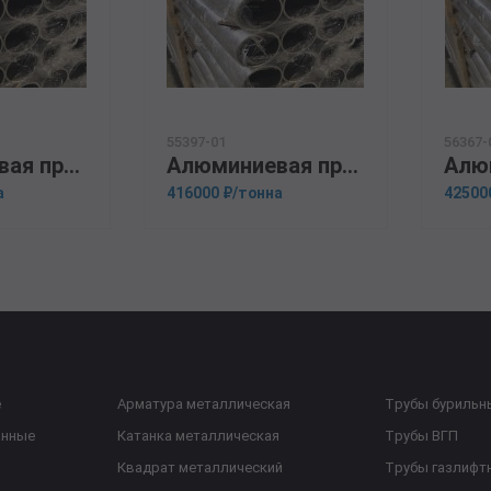
55397-01
56367-
Алюминиевая прессованная труба 140х14 ОСТ 1.92048-90 АМц
Алюминиевая прессованная труба 146х18 ГОСТ 18482-79 АМг6
а
416000 ₽/тонна
42500
е
Арматура металлическая
Трубы бурильн
анные
Катанка металлическая
Трубы ВГП
Квадрат металлический
Трубы газлифт