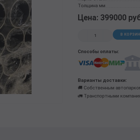
ТРУБА БУРИЛЬНАЯ СБТМ, ТБСУ
Толщина мм
ТРУБА КОТЕЛЬНАЯ
Цена: 399000 ру
ТРУБА КРЕКИНГОВАЯ
ТРУБА МАГИСТРАЛЬНАЯ
В КОРЗИ
ТРУБА НАСОСНО-КОМПРЕССОРНАЯ (НКТ)
ТРУБА НЕФТЕПРОВОДНАЯ
Способы оплаты:
ТРУБА ОБСАДНАЯ
ТРУБА СПИРАЛЕШОВНАЯ
ТРУБЫ СТАЛЬНЫЕ ЛЕЖАЛЫЕ Б/У
ТРУБА ВОССТАНОВЛЕННАЯ
Варианты доставки:
ТРУБЫ В ВУС ИЗОЛЯЦИИ
🚚 Собственным автопарко
🚛 Транспортными компани