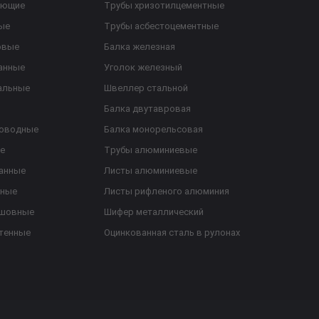
еющие
Трубы хризотилцементные
ые
Трубы асбестоцементные
овые
Балка железная
анные
Уголок железный
альные
Швеллер стальной
Балка двутавровая
роводные
Балка монорельсовая
е
Трубы алюминиевые
анные
Листы алюминиевые
ьные
Листы рифленого алюминия
ешовные
Шифер металлический
тенные
Оцинкованная сталь в рулонах