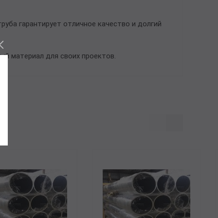
руба гарантирует отличное качество и долгий
ый материал для своих проектов.