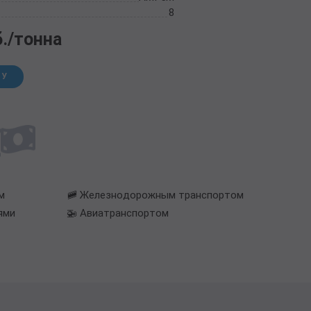
8
б./тонна
НУ
м
🚞 Железнодорожным транспортом
ями
🚁 Авиатранспортом