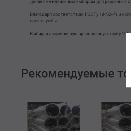
делает ее идеальным выбором для различных с
Благодаря соответствию ГОСТу 18482-79 и исп
срок службы.
Выбирая алюминиевую прессованную трубу 105х
Рекомендуемые т