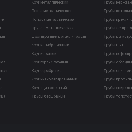
Круг металлический
Трубы нержав
Лента металлическая
Трубы котельн
ые
Полоса металлическая
Трубы крекинг
я
Пруток металлический
Трубы легиров
ная
Шестигранник металлический
Трубы магистр
Круг калиброванный
Трубы НКТ
Круг кованый
Трубы нефтеп
ная
Круг горячекатаный
Трубы обсадны
нная
Круг серебрянка
Трубы оцинков
я
Круг низколегированный
Трубы профил
ая
Круг оцинкованный
Трубы спирал
ица
Трубы бесшовные
Трубы толстос