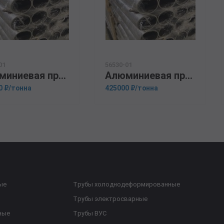
01
56530-01
Алюминиевая прессованная труба 200х18 ОСТ 1.92048-90 Д16М
Алюминиевая прессованная труба 22х2,5 ГОСТ 18482-79 АМГ2М
0 ₽/тонна
425000 ₽/тонна
ые
Трубы холоднодеформированные
Трубы электросварные
ные
Трубы ВУС