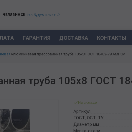
ЧЕЛЯБИНСК
ЛАТА
ГАРАНТИЯ
ДОСТАВКА
КОНТАКТЫ
ТРУБА СТАЛЬНАЯ БЕСШОВНАЯ
иевая
Алюминиевая прессованная труба 105х8 ГОСТ 18482-79 АМГ5М
ТРУБА БЕСШОВНАЯ ХОЛОДНОКАТАНАЯ
ТРУБА БЕСШОВНАЯ 12Х18Н10Т
ТРУБА СТАЛЬНАЯ ОЦИНКОВАННАЯ
анная труба 105х8 ГОСТ 1
ТРУБА ТОЛСТОСТЕННАЯ
ТРУБА ЭЛЕКТРОСВАРНАЯ СТАЛЬНАЯ
ТРУБА ВОДОГАЗОПРОВОДНАЯ ВГП
На складе
ТРУБА ПРОФИЛЬНАЯ
Артикул
ТРУБА ЛЕГИРОВАННАЯ
ГОСТ, ОСТ, ТУ
ТРУБЫ ИЗ УГЛЕРОДИСТОЙ СТАЛИ
Диаметр мм
ТРУБА ГАЗЛИФТНАЯ
Марка-стали