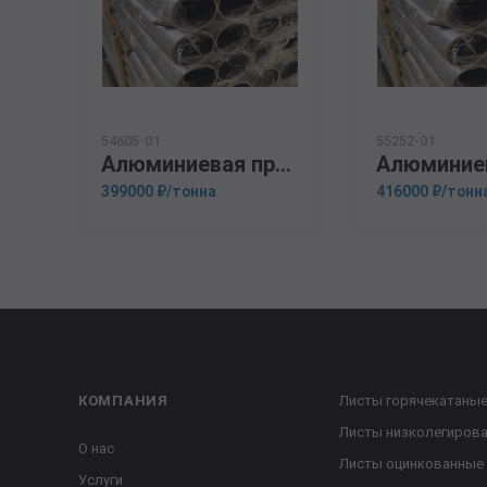
54605-01
55252-01
Алюминиевая прессованная труба 110х18 ОСТ 1.92048-90 1915
399000 ₽/тонна
416000 ₽/тонн
КОМПАНИЯ
Листы горячекатаны
Листы низколегиров
О нас
Листы оцинкованные
Услуги