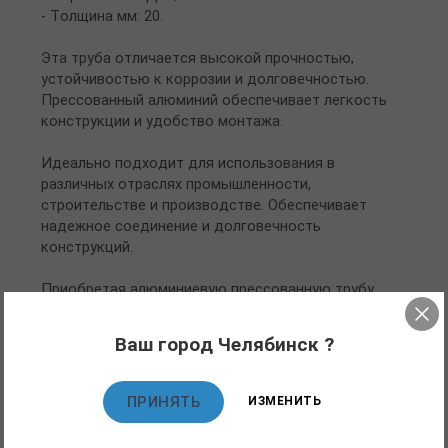
- Толщина мм: 20.
Эта труба отличается высокой прочностью,
устойчивостью к коррозии и долговечностью.
Прессованный алюминий обеспечивает легкость
конструкции и удобство монтажа.
Идеально подходит для использования в
различных отраслях промышленности,
строительстве и производстве. Обеспечивает
надежное соединение и долговечность
конструкций.
Приобретая алюминиевую прессованную трубу
108х20 ОСТ 1.92048-90 Д16, вы получаете надежный
и качественный материал для своих проектов.
Ваш город Челябинск ?
ПРИНЯТЬ
ИЗМЕНИТЬ
Рекомендуемые товары