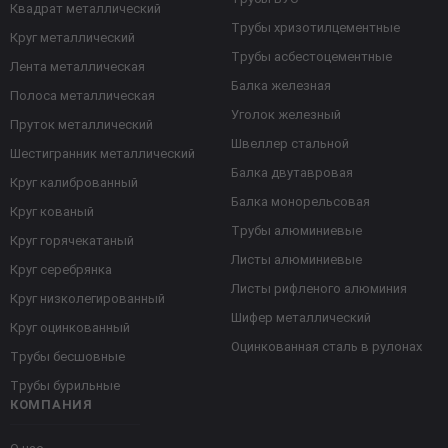
Квадрат металлический
Трубы хризотилцементные
Круг металлический
Трубы асбестоцементные
Лента металлическая
Балка железная
Полоса металлическая
Уголок железный
Пруток металлический
Швеллер стальной
Шестигранник металлический
Балка двутавровая
Круг калиброванный
Балка монорельсовая
Круг кованый
Трубы алюминиевые
Круг горячекатаный
Листы алюминиевые
Круг серебрянка
Листы рифленого алюминия
Круг низколегированный
Шифер металлический
Круг оцинкованный
Оцинкованная сталь в рулонах
Трубы бесшовные
Трубы бурильные
КОМПАНИЯ