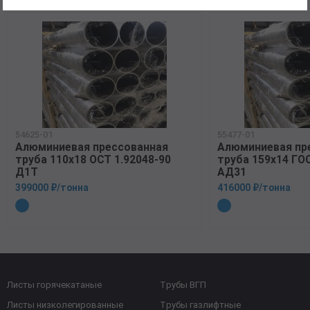
54625-01
55477-01
Алюминиевая прессованная
Алюминиевая пр
труба 110х18 ОСТ 1.92048-90
труба 159х14 ГО
Д1Т
АД31
399000 ₽/тонна
416000 ₽/тонна
Листы горячекатаные
Трубы ВГП
Листы низколегированные
Трубы газлифтные