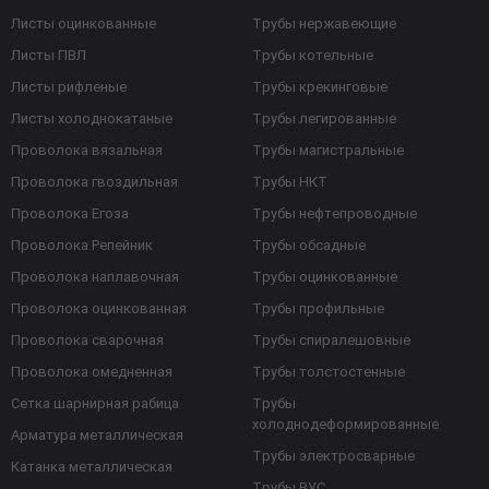
Листы оцинкованные
Трубы нержавеющие
Листы ПВЛ
Трубы котельные
Листы рифленые
Трубы крекинговые
Листы холоднокатаные
Трубы легированные
Проволока вязальная
Трубы магистральные
Проволока гвоздильная
Трубы НКТ
Проволока Егоза
Трубы нефтепроводные
Проволока Репейник
Трубы обсадные
Проволока наплавочная
Трубы оцинкованные
Проволока оцинкованная
Трубы профильные
Проволока сварочная
Трубы спиралешовные
Проволока омедненная
Трубы толстостенные
Сетка шарнирная рабица
Трубы
холоднодеформированные
Арматура металлическая
Трубы электросварные
Катанка металлическая
Трубы ВУС