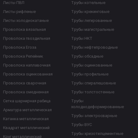
Листы ПВЛ
Трубы котельные
Листы рифленые
Трубы крекинговые
Листы холоднокатаные
Трубы легированные
Проволока вязальная
Трубы магистральные
Проволока гвоздильная
Трубы НКТ
Проволока Егоза
Трубы нефтепроводные
Проволока Репейник
Трубы обсадные
Проволока наплавочная
Трубы оцинкованные
Проволока оцинкованная
Трубы профильные
Проволока сварочная
Трубы спиралешовные
Проволока омедненная
Трубы толстостенные
Сетка шарнирная рабица
Трубы
холоднодеформированные
Арматура металлическая
Трубы электросварные
Катанка металлическая
Трубы ВУС
Квадрат металлический
Трубы хризотилцементные
Круг металлический