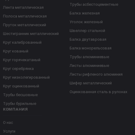
Трубы асбестоцементные
Лента металлическая
Балка железная
Полоса металлическая
Уголок железный
Пруток металлический
Швеллер стальной
Шестигранник металлический
Балка двутавровая
Круг калиброванный
Балка монорельсовая
Круг кованый
Трубы алюминиевые
Круг горячекатаный
Листы алюминиевые
Круг серебрянка
Листы рифленого алюминия
Круг низколегированный
Шифер металлический
Круг оцинкованный
Оцинкованная сталь в рулонах
Трубы бесшовные
Трубы бурильные
КОМПАНИЯ
О нас
Услуги