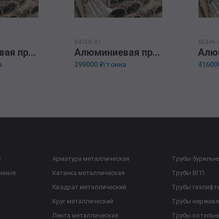
54158-01
55346-
Алюминиевая прессованная труба 100х12 ОСТ 1.92048-90 1915
Алюминиевая прессованная труба 100х8 ГОСТ 18482-79 АМГ3М
а
399000 ₽/тонна
41600
е
Арматура металлическая
Трубы бурильн
анные
Катанка металлическая
Трубы ВГП
Квадрат металлический
Трубы газлифт
Круг металлический
Трубы нержав
Лента металлическая
Трубы котельн