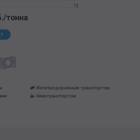
12
б./тонна
НУ
м
🚞 Железнодорожным транспортом
ями
🚁 Авиатранспортом