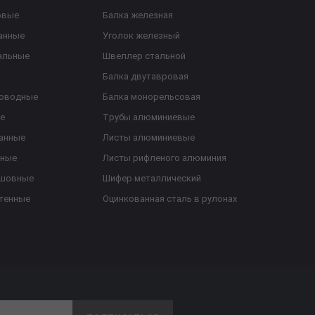
овые
Балка железная
анные
Уголок железный
альные
Швеллер стальной
Балка двутавровая
роводные
Балка монорельсовая
е
Трубы алюминиевые
анные
Листы алюминиевые
ьные
Листы рифленого алюминия
ешовные
Шифер металлический
тенные
Оцинкованная сталь в рулонах