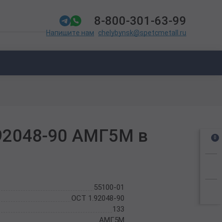
8-800-301-63-99
chelybynsk@spetcmetall.ru
Напишите нам
92048-90 АМГ5М в
0
55100-01
ОСТ 1.92048-90
133
АМГ5М