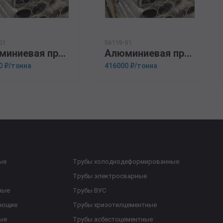
01
56119-01
Алюминиевая прессованная труба 140х20 ОСТ 1.92048-90 АМГ5М
Алюминиевая прессованная труба 18х1,5 ОСТ 1.92048-90 АД31
0 ₽/тонна
416000 ₽/тонна
ые
Трубы холоднодеформированные
Трубы электросварные
ные
Трубы ВУС
еющие
Трубы хризотилцементные
ые
Трубы асбестоцементные