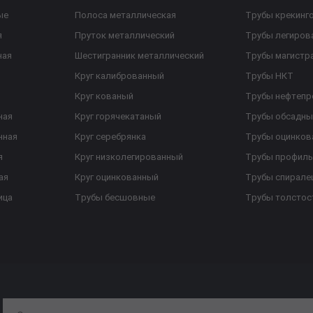
ые
Полоса металлическая
Трубы крекинг
я
Пруток металлический
Трубы легиров
ная
Шестигранник металлический
Трубы магистр
Круг калиброванный
Трубы НКТ
Круг кованый
Трубы нефтеп
ная
Круг горячекатаный
Трубы обсадны
нная
Круг серебрянка
Трубы оцинков
я
Круг низколегированный
Трубы профил
ая
Круг оцинкованный
Трубы спирал
ица
Трубы бесшовные
Трубы толстос