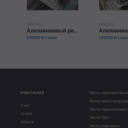
14039-01
53922-01
Алюминиевый рифленый лист 1.4х1500х3000 Квинтет
590000 ₽/тонна
399000 ₽/тонн
КОМПАНИЯ
Листы горячекатаны
Листы низколегиров
О нас
Листы оцинкованные
Услуги
Листы ПВЛ
Оплата
Листы рифленые