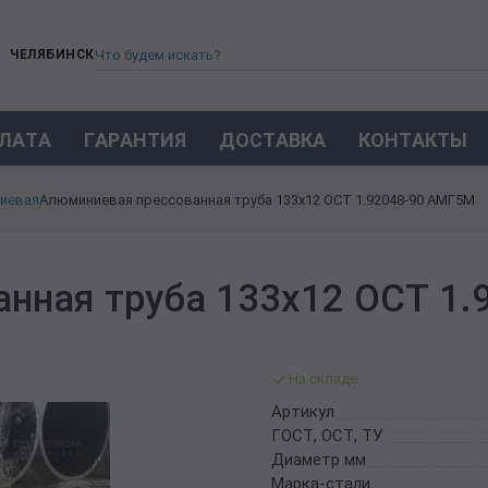
ЧЕЛЯБИНСК
ЛАТА
ГАРАНТИЯ
ДОСТАВКА
КОНТАКТЫ
ТРУБА СТАЛЬНАЯ БЕСШОВНАЯ
иевая
Алюминиевая прессованная труба 133х12 ОСТ 1.92048-90 АМГ5М
ТРУБА БЕСШОВНАЯ ХОЛОДНОКАТАНАЯ
ТРУБА БЕСШОВНАЯ 12Х18Н10Т
ТРУБА СТАЛЬНАЯ ОЦИНКОВАННАЯ
нная труба 133х12 ОСТ 1.
ТРУБА ТОЛСТОСТЕННАЯ
ТРУБА ЭЛЕКТРОСВАРНАЯ СТАЛЬНАЯ
ТРУБА ВОДОГАЗОПРОВОДНАЯ ВГП
На складе
ТРУБА ПРОФИЛЬНАЯ
Артикул
ТРУБА ЛЕГИРОВАННАЯ
ГОСТ, ОСТ, ТУ
ТРУБЫ ИЗ УГЛЕРОДИСТОЙ СТАЛИ
Диаметр мм
ТРУБА ГАЗЛИФТНАЯ
Марка-стали