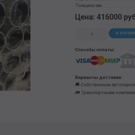
ТРУБА БУРИЛЬНАЯ СБТМ, ТБСУ
Толщина мм
ТРУБА КОТЕЛЬНАЯ
Цена: 416000 ру
ТРУБА КРЕКИНГОВАЯ
ТРУБА МАГИСТРАЛЬНАЯ
В КОРЗИ
ТРУБА НАСОСНО-КОМПРЕССОРНАЯ (НКТ)
ТРУБА НЕФТЕПРОВОДНАЯ
Способы оплаты:
ТРУБА ОБСАДНАЯ
ТРУБА СПИРАЛЕШОВНАЯ
ТРУБЫ СТАЛЬНЫЕ ЛЕЖАЛЫЕ Б/У
ТРУБА ВОССТАНОВЛЕННАЯ
Варианты доставки:
ТРУБЫ В ВУС ИЗОЛЯЦИИ
🚚 Собственным автопарко
🚛 Транспортными компани