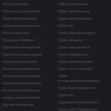
Листы рифленые
Трубы крекинговые
Листы холоднокатаные
Трубы легированные
Проволока вязальная
Трубы магистральные
Проволока гвоздильная
Трубы НКТ
Проволока Егоза
Трубы нефтепроводные
Проволока Репейник
Трубы обсадные
Проволока наплавочная
Трубы оцинкованные
Проволока оцинкованная
Трубы профильные
Проволока сварочная
Трубы спиралешовные
Проволока омедненная
Трубы толстостенные
Сетка шарнирная рабица
Трубы
холоднодеформированные
Арматура металлическая
Трубы электросварные
Катанка металлическая
Трубы ВУС
Квадрат металлический
Трубы хризотилцементные
Круг металлический
Трубы асбестоцементные