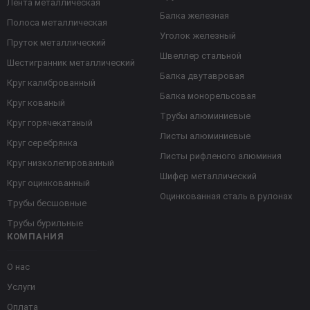
Лента металлическая
Балка железная
Полоса металлическая
Уголок железный
Пруток металлический
Швеллер стальной
Шестигранник металлический
Балка двутавровая
Круг калиброванный
Балка монорельсовая
Круг кованый
Трубы алюминиевые
Круг горячекатаный
Листы алюминиевые
Круг серебрянка
Листы рифленого алюминия
Круг низколегированный
Шифер металлический
Круг оцинкованный
Оцинкованная сталь в рулонах
Трубы бесшовные
Трубы бурильные
КОМПАНИЯ
О нас
Услуги
Оплата