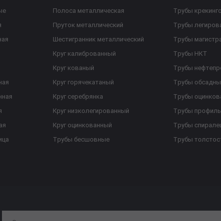
ые
Полоса металлическая
Трубы крекинг
я
Пруток металлический
Трубы легиров
ная
Шестигранник металлический
Трубы магистр
Круг калиброванный
Трубы НКТ
Круг кованый
Трубы нефтеп
ная
Круг горячекатаный
Трубы обсадны
нная
Круг серебрянка
Трубы оцинков
я
Круг низколегированный
Трубы профил
ая
Круг оцинкованный
Трубы спирал
ица
Трубы бесшовные
Трубы толстос