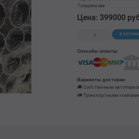
ТРУБА БУРИЛЬНАЯ СБТМ, ТБСУ
Толщина мм
ТРУБА КОТЕЛЬНАЯ
Цена: 399000 ру
ТРУБА КРЕКИНГОВАЯ
ТРУБА МАГИСТРАЛЬНАЯ
В КОРЗИ
ТРУБА НАСОСНО-КОМПРЕССОРНАЯ (НКТ)
ТРУБА НЕФТЕПРОВОДНАЯ
Способы оплаты:
ТРУБА ОБСАДНАЯ
ТРУБА СПИРАЛЕШОВНАЯ
ТРУБЫ СТАЛЬНЫЕ ЛЕЖАЛЫЕ Б/У
ТРУБА ВОССТАНОВЛЕННАЯ
Варианты доставки:
ТРУБЫ В ВУС ИЗОЛЯЦИИ
🚚 Собственным автопарко
🚛 Транспортными компани