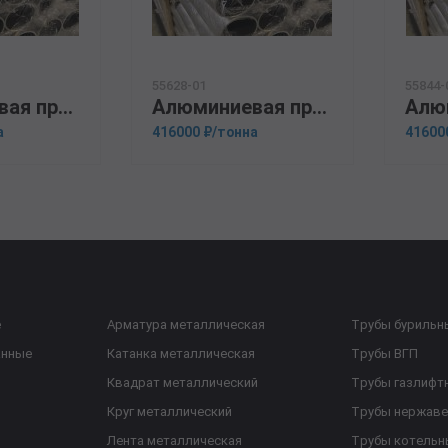
55628-01
55844-
Алюминиевая прессованная труба 133х12 ГОСТ 18482-79 АМг6
Алюминиевая прессованная труба 159х15 ГОСТ 18482-79 АМц
а
416000 ₽/тонна
41600
е
Арматура металлическая
Трубы бурильн
анные
Катанка металлическая
Трубы ВГП
Квадрат металлический
Трубы газлифт
Круг металлический
Трубы нержав
Лента металлическая
Трубы котельн