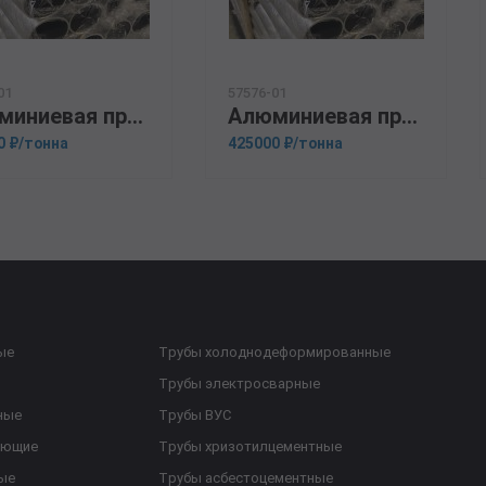
01
57576-01
Алюминиевая прессованная труба 160х30 ОСТ 1.92048-90 А5
Алюминиевая прессованная труба 37х5 ГОСТ 18482-79 АМг6
0 ₽/тонна
425000 ₽/тонна
ые
Трубы холоднодеформированные
Трубы электросварные
ные
Трубы ВУС
еющие
Трубы хризотилцементные
ые
Трубы асбестоцементные