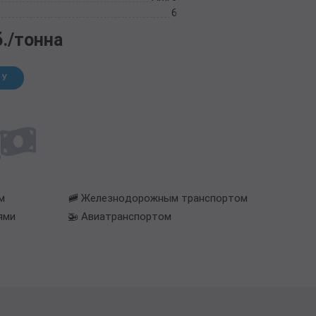
6
б./тонна
НУ
м
🚞 Железнодорожным транспортом
ями
🚁 Авиатранспортом