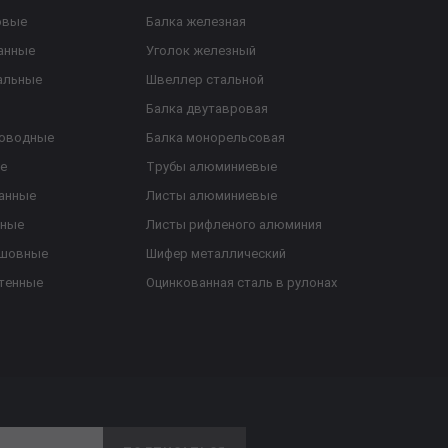
овые
Балка железная
анные
Уголок железный
альные
Швеллер стальной
Балка двутавровая
роводные
Балка монорельсовая
е
Трубы алюминиевые
анные
Листы алюминиевые
ьные
Листы рифленого алюминия
ешовные
Шифер металлический
тенные
Оцинкованная сталь в рулонах