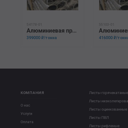
54178-01
55103-01
Алюминиевая прессованная труба 105х10 ГОСТ 18482-79 1915
399000 ₽/тонна
416000 ₽/тонн
КОМПАНИЯ
Листы горячекатаны
Листы низколегиров
О нас
Листы оцинкованные
Услуги
Листы ПВЛ
Оплата
Листы рифленые