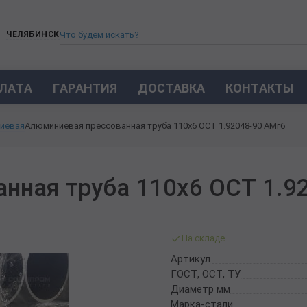
ЧЕЛЯБИНСК
ЛАТА
ГАРАНТИЯ
ДОСТАВКА
КОНТАКТЫ
ТРУБА СТАЛЬНАЯ БЕСШОВНАЯ
иевая
Алюминиевая прессованная труба 110х6 ОСТ 1.92048-90 АМг6
ТРУБА БЕСШОВНАЯ ХОЛОДНОКАТАНАЯ
ТРУБА БЕСШОВНАЯ 12Х18Н10Т
ТРУБА СТАЛЬНАЯ ОЦИНКОВАННАЯ
нная труба 110х6 ОСТ 1.9
ТРУБА ТОЛСТОСТЕННАЯ
ТРУБА ЭЛЕКТРОСВАРНАЯ СТАЛЬНАЯ
ТРУБА ВОДОГАЗОПРОВОДНАЯ ВГП
На складе
ТРУБА ПРОФИЛЬНАЯ
Артикул
ТРУБА ЛЕГИРОВАННАЯ
ГОСТ, ОСТ, ТУ
ТРУБЫ ИЗ УГЛЕРОДИСТОЙ СТАЛИ
Диаметр мм
ТРУБА ГАЗЛИФТНАЯ
Марка-стали