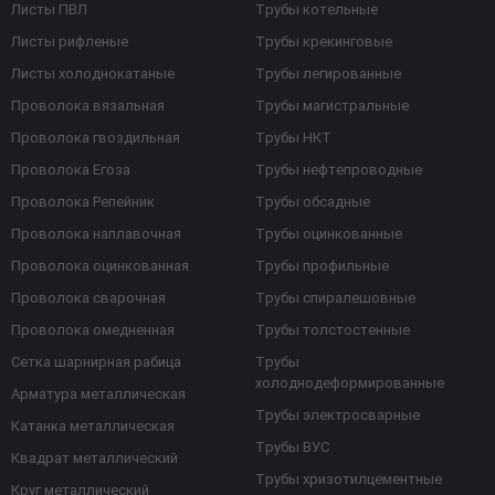
Листы ПВЛ
Трубы котельные
Листы рифленые
Трубы крекинговые
Листы холоднокатаные
Трубы легированные
Проволока вязальная
Трубы магистральные
Проволока гвоздильная
Трубы НКТ
Проволока Егоза
Трубы нефтепроводные
Проволока Репейник
Трубы обсадные
Проволока наплавочная
Трубы оцинкованные
Проволока оцинкованная
Трубы профильные
Проволока сварочная
Трубы спиралешовные
Проволока омедненная
Трубы толстостенные
Сетка шарнирная рабица
Трубы
холоднодеформированные
Арматура металлическая
Трубы электросварные
Катанка металлическая
Трубы ВУС
Квадрат металлический
Трубы хризотилцементные
Круг металлический