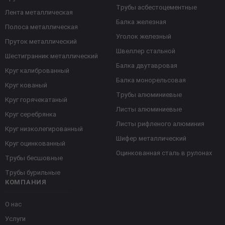
Трубы асбестоцементные
Лента металлическая
Балка железная
Полоса металлическая
Уголок железный
Пруток металлический
Швеллер стальной
Шестигранник металлический
Балка двутавровая
Круг калиброванный
Балка монорельсовая
Круг кованый
Трубы алюминиевые
Круг горячекатаный
Листы алюминиевые
Круг серебрянка
Листы рифленого алюминия
Круг низколегированный
Шифер металлический
Круг оцинкованный
Оцинкованная сталь в рулонах
Трубы бесшовные
Трубы бурильные
КОМПАНИЯ
О нас
Услуги