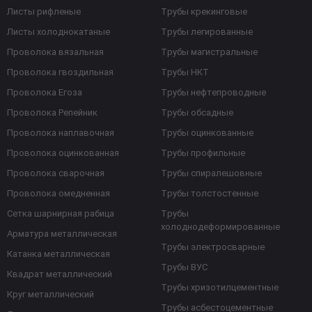
Листы рифленые
Трубы крекинговые
Листы холоднокатаные
Трубы легированные
Проволока вязальная
Трубы магистральные
Проволока гвоздильная
Трубы НКТ
Проволока Егоза
Трубы нефтепроводные
Проволока Репейник
Трубы обсадные
Проволока наплавочная
Трубы оцинкованные
Проволока оцинкованная
Трубы профильные
Проволока сварочная
Трубы спиралешовные
Проволока омедненная
Трубы толстостенные
Сетка шарнирная рабица
Трубы
холоднодеформированные
Арматура металлическая
Трубы электросварные
Катанка металлическая
Трубы ВУС
Квадрат металлический
Трубы хризотилцементные
Круг металлический
Трубы асбестоцементные