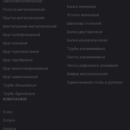
Лента металлическая
Балка железная
Полоса металлическая
Уголок железный
Пруток металлический
Швеллер стальной
Шестигранник металлический
Балка двутавровая
Круг калиброванный
Балка монорельсовая
Круг кованый
Трубы алюминиевые
Круг горячекатаный
Листы алюминиевые
Круг серебрянка
Листы рифленого алюминия
Круг низколегированный
Шифер металлический
Круг оцинкованный
Оцинкованная сталь в рулонах
Трубы бесшовные
Трубы бурильные
КОМПАНИЯ
О нас
Услуги
Оплата