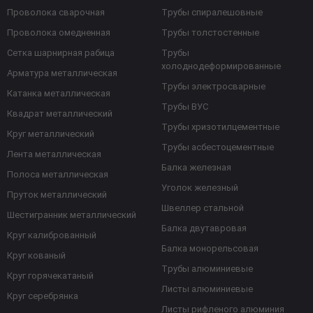
Проволока сварочная
Трубы спиралешовные
Проволока омедненная
Трубы толстостенные
Сетка шарнирная рабица
Трубы
холоднодеформированные
Арматура металлическая
Трубы электросварные
Катанка металлическая
Трубы ВУС
Квадрат металлический
Трубы хризотилцементные
Круг металлический
Трубы асбестоцементные
Лента металлическая
Балка железная
Полоса металлическая
Уголок железный
Пруток металлический
Швеллер стальной
Шестигранник металлический
Балка двутавровая
Круг калиброванный
Балка монорельсовая
Круг кованый
Трубы алюминиевые
Круг горячекатаный
Листы алюминиевые
Круг серебрянка
Листы рифленого алюминия