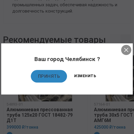
промышленных задач, обеспечивая надежность и
долговечность конструкций.
Рекомендуемые товары
Ваш город Челябинск ?
ПРИНЯТЬ
ИЗМЕНИТЬ
54893-01
57164-01
Алюминиевая прессованная
Алюминиевая пр
труба 125х20 ГОСТ 18482-79
труба 30х5 ГОСТ
Д1Т
АМГ6М
399000 ₽/тонна
425000 ₽/тонна