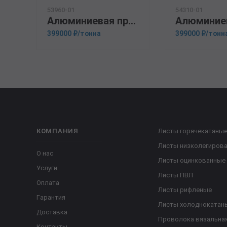
53960-01
54310-01
Алюминиевая прессованная труба 100х22 ГОСТ 18482-79 АК6
399000 ₽/тонна
399000 ₽/тонн
КОМПАНИЯ
Листы горячекатаны
Листы низколегиров
О нас
Листы оцинкованные
Услуги
Листы ПВЛ
Оплата
Листы рифленые
Гарантия
Листы холоднокатан
Доставка
Проволока вязальна
Контакты