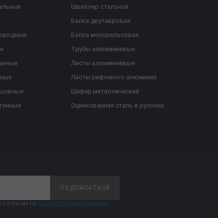
альные
Швеллер стальной
Балка двутавровая
роводные
Балка монорельсовая
е
Трубы алюминиевые
анные
Листы алюминиевые
ьные
Листы рифленого алюминия
ешовные
Шифер металлический
тенные
Оцинкованная сталь в рулонах
ПОДПИСАТЬСЯ
 согласие на
обработку персональных