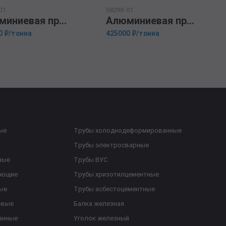
01
58298-01
Алюминиевая прессованная труба 25х3 ОСТ 1.92048-90 1915
Алюминиевая прессованная труба 42х5 ОСТ 1.92048-90 АМГ3М
0 ₽/тонна
425000 ₽/тонна
ые
Трубы холоднодеформированные
Трубы электросварные
ные
Трубы ВУС
еющие
Трубы хризотилцементные
ые
Трубы асбестоцементные
овые
Балка железная
анные
Уголок железный