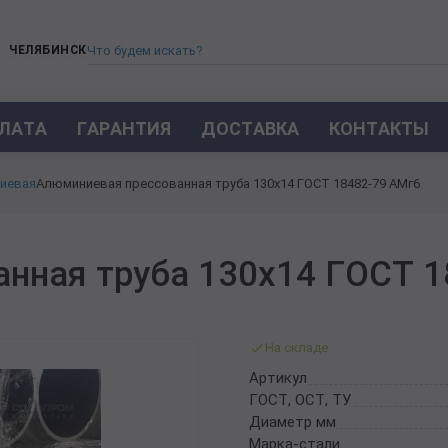
ЧЕЛЯБИНСК
ЛАТА
ГАРАНТИЯ
ДОСТАВКА
КОНТАКТЫ
ТРУБА СТАЛЬНАЯ БЕСШОВНАЯ
иевая
Алюминиевая прессованная труба 130х14 ГОСТ 18482-79 АМг6
ТРУБА БЕСШОВНАЯ ХОЛОДНОКАТАНАЯ
ТРУБА БЕСШОВНАЯ 12Х18Н10Т
ТРУБА СТАЛЬНАЯ ОЦИНКОВАННАЯ
нная труба 130х14 ГОСТ 1
ТРУБА ТОЛСТОСТЕННАЯ
ТРУБА ЭЛЕКТРОСВАРНАЯ СТАЛЬНАЯ
ТРУБА ВОДОГАЗОПРОВОДНАЯ ВГП
На складе
ТРУБА ПРОФИЛЬНАЯ
Артикул
ТРУБА ЛЕГИРОВАННАЯ
ГОСТ, ОСТ, ТУ
ТРУБЫ ИЗ УГЛЕРОДИСТОЙ СТАЛИ
Диаметр мм
ТРУБА ГАЗЛИФТНАЯ
Марка-стали