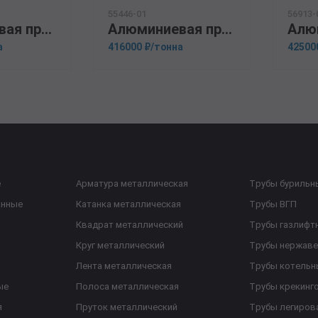
55446-01
56913-
Алюминиевая прессованная труба 105х8 ГОСТ 18482-79 АК6
Алюминиевая прессованная труба 159х10 ОСТ 1.92048-90 АМц
а
416000 ₽/тонна
42500
е
Арматура металлическая
Трубы бурильн
анные
Катанка металлическая
Трубы ВГП
Квадрат металлический
Трубы газлифт
Круг металлический
Трубы нержав
Лента металлическая
Трубы котельн
ые
Полоса металлическая
Трубы крекинг
я
Пруток металлический
Трубы легиров