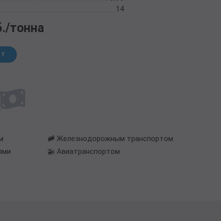
14
б./тонна
НУ
м
🚞 Железнодорожным транспортом
ями
🚁 Авиатранспортом