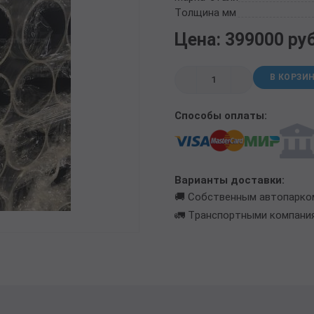
ТРУБА БУРИЛЬНАЯ СБТМ, ТБСУ
Толщина мм
ТРУБА КОТЕЛЬНАЯ
Цена: 399000 ру
ТРУБА КРЕКИНГОВАЯ
ТРУБА МАГИСТРАЛЬНАЯ
В КОРЗИ
ТРУБА НАСОСНО-КОМПРЕССОРНАЯ (НКТ)
ТРУБА НЕФТЕПРОВОДНАЯ
Способы оплаты:
ТРУБА ОБСАДНАЯ
ТРУБА СПИРАЛЕШОВНАЯ
ТРУБЫ СТАЛЬНЫЕ ЛЕЖАЛЫЕ Б/У
ТРУБА ВОССТАНОВЛЕННАЯ
Варианты доставки:
ТРУБЫ В ВУС ИЗОЛЯЦИИ
🚚 Собственным автопарко
🚛 Транспортными компани