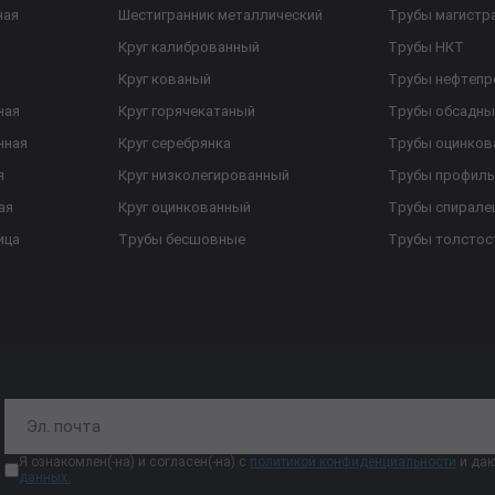
ная
Шестигранник металлический
Трубы магистр
Круг калиброванный
Трубы НКТ
Круг кованый
Трубы нефтеп
ная
Круг горячекатаный
Трубы обсадны
нная
Круг серебрянка
Трубы оцинков
я
Круг низколегированный
Трубы профил
ая
Круг оцинкованный
Трубы спирал
ица
Трубы бесшовные
Трубы толстос
Я ознакомлен(-на) и согласен(-на) с
политикой конфиденциальности
и даю
данных.