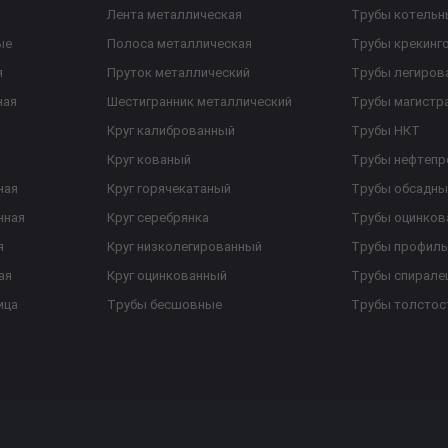
Лента металлическая
Трубы котельн
ые
Полоса металлическая
Трубы крекинг
я
Пруток металлический
Трубы легиров
ная
Шестигранник металлический
Трубы магистр
Круг калиброванный
Трубы НКТ
Круг кованый
Трубы нефтеп
ная
Круг горячекатаный
Трубы обсадны
нная
Круг серебрянка
Трубы оцинков
я
Круг низколегированный
Трубы профил
ая
Круг оцинкованный
Трубы спирал
ица
Трубы бесшовные
Трубы толстос