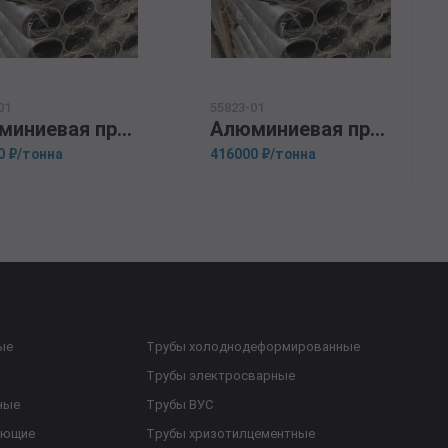
01
55823-01
Алюминиевая прессованная труба 159х10 ОСТ 1.92048-90 АМц
Алюминиевая прессованная труба 160х20 ГОСТ 18482-79 Д1Т
0 ₽/тонна
416000 ₽/тонна
ые
Трубы холоднодеформированные
Трубы электросварные
ные
Трубы ВУС
еющие
Трубы хризотилцементные