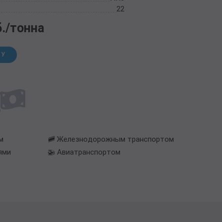
22
б./тонна
НУ
м
🚞 Железнодорожным транспортом
ями
🚁 Авиатранспортом