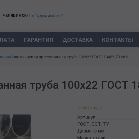
ЧЕЛЯБИНСК
ЛАТА
ГАРАНТИЯ
ДОСТАВКА
КОНТАКТЫ
ТРУБА СТАЛЬНАЯ БЕСШОВНАЯ
иевая
Алюминиевая прессованная труба 100х22 ГОСТ 18482-79 АК6
ТРУБА БЕСШОВНАЯ ХОЛОДНОКАТАНАЯ
ТРУБА БЕСШОВНАЯ 12Х18Н10Т
ТРУБА СТАЛЬНАЯ ОЦИНКОВАННАЯ
нная труба 100х22 ГОСТ 1
ТРУБА ТОЛСТОСТЕННАЯ
ТРУБА ЭЛЕКТРОСВАРНАЯ СТАЛЬНАЯ
ТРУБА ВОДОГАЗОПРОВОДНАЯ ВГП
На складе
ТРУБА ПРОФИЛЬНАЯ
Артикул
ТРУБА ЛЕГИРОВАННАЯ
ГОСТ, ОСТ, ТУ
ТРУБЫ ИЗ УГЛЕРОДИСТОЙ СТАЛИ
Диаметр мм
ТРУБА ГАЗЛИФТНАЯ
Марка-стали