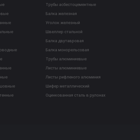
ые
Трубы асбестоцементные
овые
Балка железная
анные
Уголок железный
альные
Швеллер стальной
Балка двутавровая
роводные
Балка монорельсовая
е
Трубы алюминиевые
анные
Листы алюминиевые
ьные
Листы рифленого алюминия
ешовные
Шифер металлический
тенные
Оцинкованная сталь в рулонах