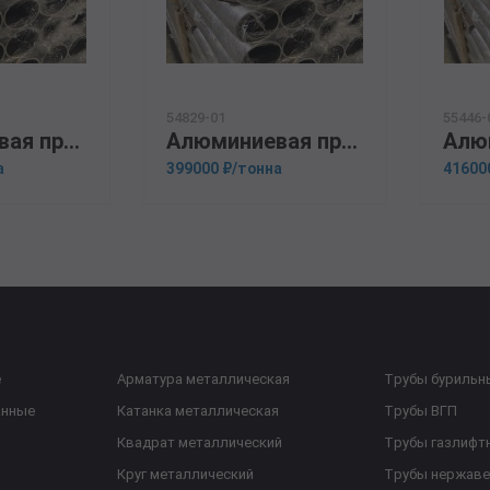
54829-01
55446-
Алюминиевая прессованная труба 130х14 ГОСТ 18482-79 АМг6
Алюминиевая прессованная труба 125х12 ГОСТ 18482-79 Д16М
а
399000 ₽/тонна
41600
е
Арматура металлическая
Трубы бурильн
анные
Катанка металлическая
Трубы ВГП
Квадрат металлический
Трубы газлифт
Круг металлический
Трубы нержав