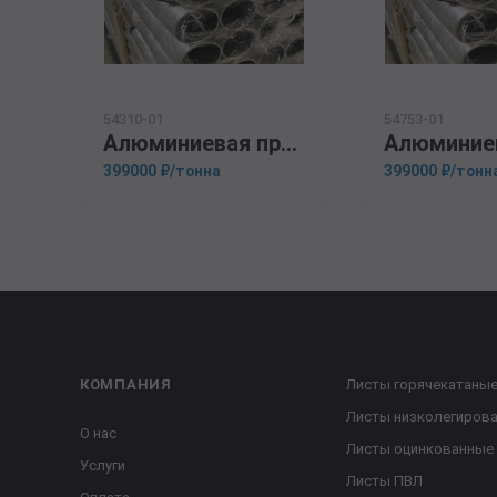
54310-01
54753-01
Алюминиевая прессованная труба 105х8 ГОСТ 18482-79 АК6
399000 ₽/тонна
399000 ₽/тонн
КОМПАНИЯ
Листы горячекатаны
Листы низколегиров
О нас
Листы оцинкованные
Услуги
Листы ПВЛ