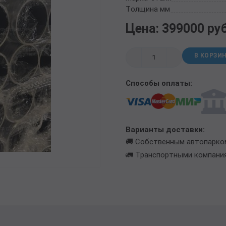
ТРУБА БУРИЛЬНАЯ СБТМ, ТБСУ
Толщина мм
ТРУБА КОТЕЛЬНАЯ
Цена: 399000 ру
ТРУБА КРЕКИНГОВАЯ
ТРУБА МАГИСТРАЛЬНАЯ
В КОРЗИ
ТРУБА НАСОСНО-КОМПРЕССОРНАЯ (НКТ)
ТРУБА НЕФТЕПРОВОДНАЯ
Способы оплаты:
ТРУБА ОБСАДНАЯ
ТРУБА СПИРАЛЕШОВНАЯ
ТРУБЫ СТАЛЬНЫЕ ЛЕЖАЛЫЕ Б/У
ТРУБА ВОССТАНОВЛЕННАЯ
Варианты доставки:
ТРУБЫ В ВУС ИЗОЛЯЦИИ
🚚 Собственным автопарко
🚛 Транспортными компани