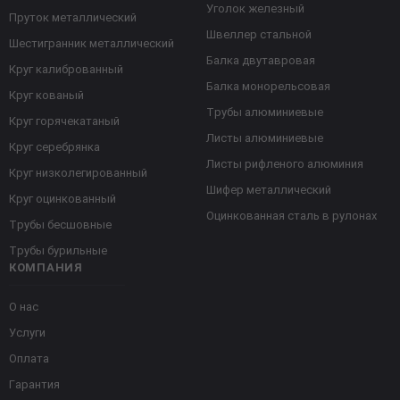
Уголок железный
Пруток металлический
Швеллер стальной
Шестигранник металлический
Балка двутавровая
Круг калиброванный
Балка монорельсовая
Круг кованый
Трубы алюминиевые
Круг горячекатаный
Листы алюминиевые
Круг серебрянка
Листы рифленого алюминия
Круг низколегированный
Шифер металлический
Круг оцинкованный
Оцинкованная сталь в рулонах
Трубы бесшовные
Трубы бурильные
КОМПАНИЯ
О нас
Услуги
Оплата
Гарантия