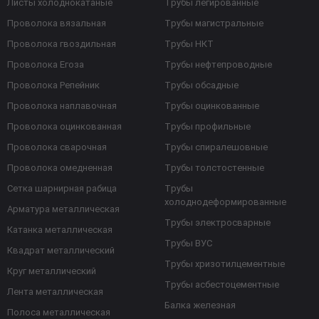
Листы холоднокатаные
Трубы легированные
Проволока вязальная
Трубы магистральные
Проволока гвоздильная
Трубы НКТ
Проволока Егоза
Трубы нефтепроводные
Проволока Репейник
Трубы обсадные
Проволока наплавочная
Трубы оцинкованные
Проволока оцинкованная
Трубы профильные
Проволока сварочная
Трубы спиралешовные
Проволока омедненная
Трубы толстостенные
Сетка шарнирная рабица
Трубы
холоднодеформированные
Арматура металлическая
Трубы электросварные
Катанка металлическая
Трубы ВУС
Квадрат металлический
Трубы хризотилцементные
Круг металлический
Трубы асбестоцементные
Лента металлическая
Балка железная
Полоса металлическая