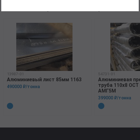
Рекомендуемые товары
13987-01
54731-01
Алюминиевый лист 85мм 1163
Алюминиевая пр
труба 110х8 ОСТ 
490000 ₽/тонна
АМГ5М
399000 ₽/тонна