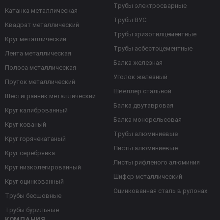
Трубы электросварные
Катанка металлическая
Трубы ВУС
Квадрат металлический
Трубы хризотилцементные
Круг металлический
Трубы асбестоцементные
Лента металлическая
Балка железная
Полоса металлическая
Уголок железный
Пруток металлический
Швеллер стальной
Шестигранник металлический
Балка двутавровая
Круг калиброванный
Балка монорельсовая
Круг кованый
Трубы алюминиевые
Круг горячекатаный
Листы алюминиевые
Круг серебрянка
Листы рифленого алюминия
Круг низколегированный
Шифер металлический
Круг оцинкованный
Оцинкованная сталь в рулонах
Трубы бесшовные
Трубы бурильные
КОМПАНИЯ