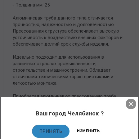
- Толщина мм: 25
Алюминиевая труба данного типа отличается
прочностью, надежностью и долговечностью.
Прессованная структура обеспечивает высокую
устойчивость к воздействию внешних факторов и
обеспечивает долгий срок службы изделия.
Идеально подходит для использования в
различных отраслях промышленности,
строительстве и машиностроении. Обладает
отличными техническими характеристиками и
легкостью монтажа.
Приобретая алюминиевую прессованную трубу
130х25 ОСТ 1.92048-90 АМГ5М, вы получаете
надежный и качественный материал для
Ваш город Челябинск ?
реализации своих проектов.
ПРИНЯТЬ
ИЗМЕНИТЬ