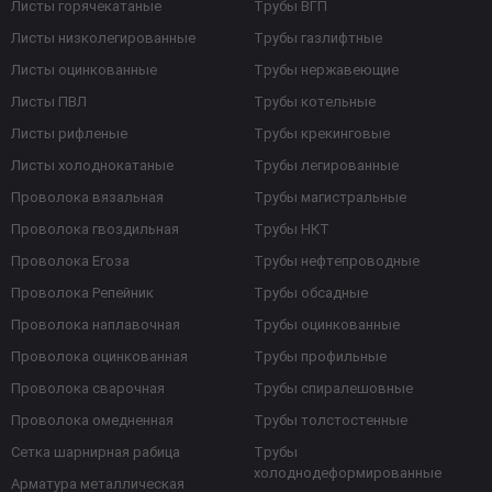
Листы горячекатаные
Трубы ВГП
Листы низколегированные
Трубы газлифтные
Листы оцинкованные
Трубы нержавеющие
Листы ПВЛ
Трубы котельные
Листы рифленые
Трубы крекинговые
Листы холоднокатаные
Трубы легированные
Проволока вязальная
Трубы магистральные
Проволока гвоздильная
Трубы НКТ
Проволока Егоза
Трубы нефтепроводные
Проволока Репейник
Трубы обсадные
Проволока наплавочная
Трубы оцинкованные
Проволока оцинкованная
Трубы профильные
Проволока сварочная
Трубы спиралешовные
Проволока омедненная
Трубы толстостенные
Сетка шарнирная рабица
Трубы
холоднодеформированные
Арматура металлическая