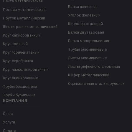
Лента металлическая
Балка железная
Полоса металлическая
Уголок железный
Пруток металлический
Швеллер стальной
Шестигранник металлический
Балка двутавровая
Круг калиброванный
Балка монорельсовая
Круг кованый
Трубы алюминиевые
Круг горячекатаный
Листы алюминиевые
Круг серебрянка
Листы рифленого алюминия
Круг низколегированный
Шифер металлический
Круг оцинкованный
Оцинкованная сталь в рулонах
Трубы бесшовные
Трубы бурильные
КОМПАНИЯ
О нас
Услуги
Оплата