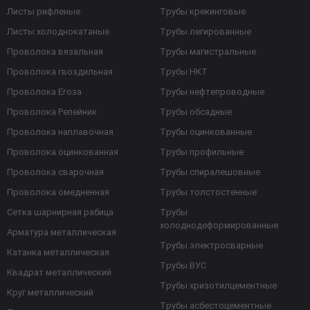
Листы рифленые
Трубы крекинговые
Листы холоднокатаные
Трубы легированные
Проволока вязальная
Трубы магистральные
Проволока гвоздильная
Трубы НКТ
Проволока Егоза
Трубы нефтепроводные
Проволока Репейник
Трубы обсадные
Проволока наплавочная
Трубы оцинкованные
Проволока оцинкованная
Трубы профильные
Проволока сварочная
Трубы спиралешовные
Проволока омедненная
Трубы толстостенные
Сетка шарнирная рабица
Трубы
холоднодеформированные
Арматура металлическая
Трубы электросварные
Катанка металлическая
Трубы ВУС
Квадрат металлический
Трубы хризотилцементные
Круг металлический
Трубы асбестоцементные