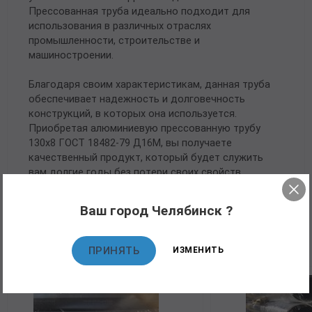
Прессованная труба идеально подходит для
использования в различных отраслях
промышленности, строительстве и
машиностроении.
Благодаря своим характеристикам, данная труба
обеспечивает надежность и долговечность
конструкций, в которых она используется.
Приобретая алюминиевую прессованную трубу
130х8 ГОСТ 18482-79 Д16М, вы получаете
качественный продукт, который будет служить
вам долгие годы без потери своих свойств.
Ваш город Челябинск ?
Рекомендуемые товары
ПРИНЯТЬ
ИЗМЕНИТЬ