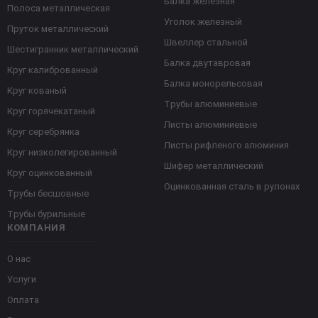
Балка железная
Полоса металлическая
Уголок железный
Пруток металлический
Швеллер стальной
Шестигранник металлический
Балка двутавровая
Круг калиброванный
Балка монорельсовая
Круг кованый
Трубы алюминиевые
Круг горячекатаный
Листы алюминиевые
Круг серебрянка
Листы рифленого алюминия
Круг низколегированный
Шифер металлический
Круг оцинкованный
Оцинкованная сталь в рулонах
Трубы бесшовные
Трубы бурильные
КОМПАНИЯ
О нас
Услуги
Оплата