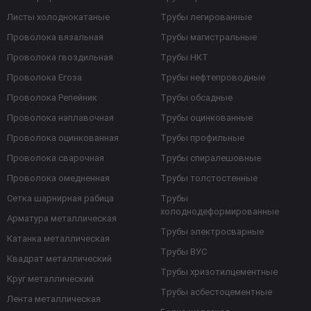
Листы холоднокатаные
Трубы легированные
Проволока вязальная
Трубы магистральные
Проволока гвоздильная
Трубы НКТ
Проволока Егоза
Трубы нефтепроводные
Проволока Репейник
Трубы обсадные
Проволока наплавочная
Трубы оцинкованные
Проволока оцинкованная
Трубы профильные
Проволока сварочная
Трубы спиралешовные
Проволока омедненная
Трубы толстостенные
Сетка шарнирная рабица
Трубы
холоднодеформированные
Арматура металлическая
Трубы электросварные
Катанка металлическая
Трубы ВУС
Квадрат металлический
Трубы хризотилцементные
Круг металлический
Трубы асбестоцементные
Лента металлическая