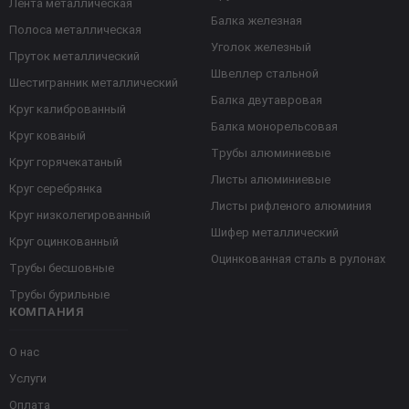
Лента металлическая
Балка железная
Полоса металлическая
Уголок железный
Пруток металлический
Швеллер стальной
Шестигранник металлический
Балка двутавровая
Круг калиброванный
Балка монорельсовая
Круг кованый
Трубы алюминиевые
Круг горячекатаный
Листы алюминиевые
Круг серебрянка
Листы рифленого алюминия
Круг низколегированный
Шифер металлический
Круг оцинкованный
Оцинкованная сталь в рулонах
Трубы бесшовные
Трубы бурильные
КОМПАНИЯ
О нас
Услуги
Оплата