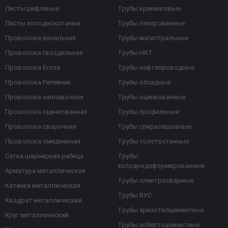
Листы рифленые
Трубы крекинговые
Листы холоднокатаные
Трубы легированные
Проволока вязальная
Трубы магистральные
Проволока гвоздильная
Трубы НКТ
Проволока Егоза
Трубы нефтепроводные
Проволока Репейник
Трубы обсадные
Проволока наплавочная
Трубы оцинкованные
Проволока оцинкованная
Трубы профильные
Проволока сварочная
Трубы спиралешовные
Проволока омедненная
Трубы толстостенные
Сетка шарнирная рабица
Трубы
холоднодеформированные
Арматура металлическая
Трубы электросварные
Катанка металлическая
Трубы ВУС
Квадрат металлический
Трубы хризотилцементные
Круг металлический
Трубы асбестоцементные