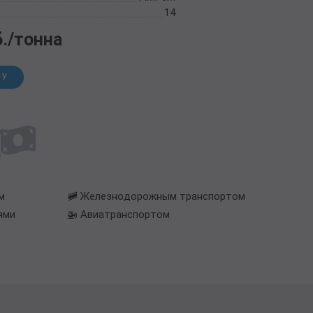
14
б./тонна
НУ
м
🚞 Железнодорожным транспортом
ями
🚁 Авиатранспортом