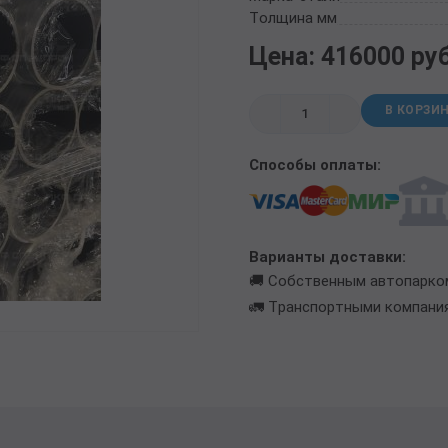
ТРУБА БУРИЛЬНАЯ СБТМ, ТБСУ
Толщина мм
ТРУБА КОТЕЛЬНАЯ
Цена: 416000 ру
ТРУБА КРЕКИНГОВАЯ
ТРУБА МАГИСТРАЛЬНАЯ
В КОРЗИ
ТРУБА НАСОСНО-КОМПРЕССОРНАЯ (НКТ)
ТРУБА НЕФТЕПРОВОДНАЯ
Способы оплаты:
ТРУБА ОБСАДНАЯ
ТРУБА СПИРАЛЕШОВНАЯ
ТРУБЫ СТАЛЬНЫЕ ЛЕЖАЛЫЕ Б/У
ТРУБА ВОССТАНОВЛЕННАЯ
Варианты доставки:
ТРУБЫ В ВУС ИЗОЛЯЦИИ
🚚 Собственным автопарко
🚛 Транспортными компани