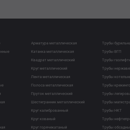
е
Арматура металлическая
Трубы бурильн
анные
Катанка металлическая
Трубы ВГП
Квадрат металлический
Трубы газлифт
Круг металлический
Трубы нержав
Лента металлическая
Трубы котельн
ые
Полоса металлическая
Трубы крекинг
я
Пруток металлический
Трубы легиров
ная
Шестигранник металлический
Трубы магистр
Круг калиброванный
Трубы НКТ
Круг кованый
Трубы нефтеп
ная
Круг горячекатаный
Трубы обсадны