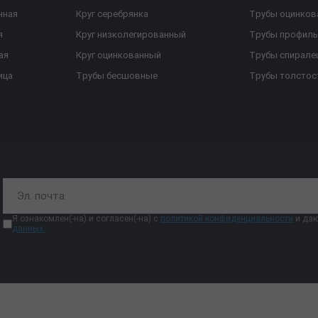
нная
Круг серебрянка
Трубы оцинков
я
Круг низколегированный
Трубы профил
ая
Круг оцинкованный
Трубы спирал
ица
Трубы бесшовные
Трубы толстос
Я ознакомлен(-на) и согласен(-на) с
политикой конфиденциальности
и даю
данных.