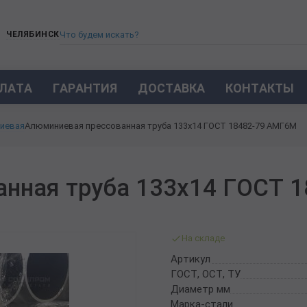
ЧЕЛЯБИНСК
ЛАТА
ГАРАНТИЯ
ДОСТАВКА
КОНТАКТЫ
ТРУБА СТАЛЬНАЯ БЕСШОВНАЯ
иевая
Алюминиевая прессованная труба 133х14 ГОСТ 18482-79 АМГ6М
ТРУБА БЕСШОВНАЯ ХОЛОДНОКАТАНАЯ
ТРУБА БЕСШОВНАЯ 12Х18Н10Т
ТРУБА СТАЛЬНАЯ ОЦИНКОВАННАЯ
анная труба 133х14 ГОСТ 
ТРУБА ТОЛСТОСТЕННАЯ
ТРУБА ЭЛЕКТРОСВАРНАЯ СТАЛЬНАЯ
ТРУБА ВОДОГАЗОПРОВОДНАЯ ВГП
На складе
ТРУБА ПРОФИЛЬНАЯ
Артикул
ТРУБА ЛЕГИРОВАННАЯ
ГОСТ, ОСТ, ТУ
ТРУБЫ ИЗ УГЛЕРОДИСТОЙ СТАЛИ
Диаметр мм
ТРУБА ГАЗЛИФТНАЯ
Марка-стали