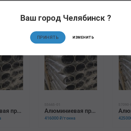
овары
Ваш город Челябинск ?
ПРИНЯТЬ
ИЗМЕНИТЬ
55665-01
57090-
Алюминиевая прессованная труба 100х10 ГОСТ 18482-79 АМГ5М
Алюминиевая прессованная труба 159х20 ОСТ 1.92048-90 Д16Т
а
416000 ₽/тонна
42500