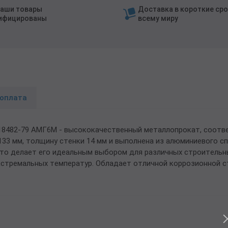
наши товары
Доставка в короткие сро
ифицированы
всему миру
 оплата
18482-79 АМГ6М - высококачественный металлопрокат, соотв
133 мм, толщину стенки 14 мм и выполнена из алюминиевого 
то делает его идеальным выбором для различных строительн
экстремальных температур. Обладает отличной коррозионной с