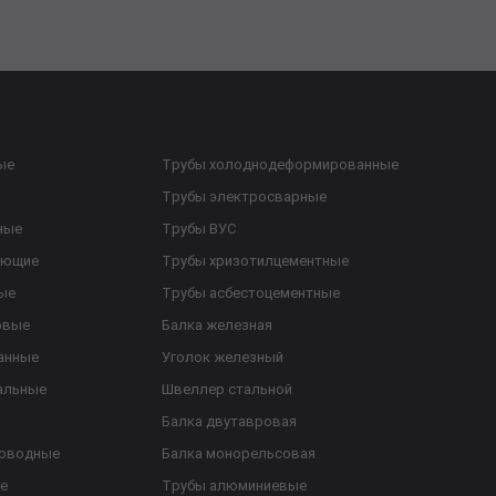
ые
Трубы холоднодеформированные
Трубы электросварные
ные
Трубы ВУС
еющие
Трубы хризотилцементные
ые
Трубы асбестоцементные
овые
Балка железная
анные
Уголок железный
альные
Швеллер стальной
Балка двутавровая
роводные
Балка монорельсовая
е
Трубы алюминиевые