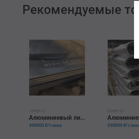
Рекомендуемые т
13923-01
53903-01
Алюминиевый лист 14мм В95
490000 ₽/тонна
399000 ₽/тонн