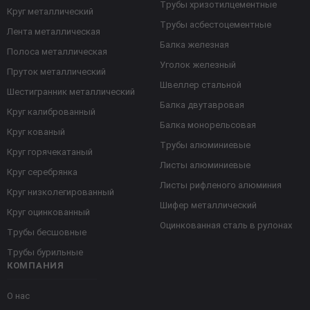
Трубы хризотилцементные
Круг металлический
Трубы асбестоцементные
Лента металлическая
Балка железная
Полоса металлическая
Уголок железный
Пруток металлический
Швеллер стальной
Шестигранник металлический
Балка двутавровая
Круг калиброванный
Балка монорельсовая
Круг кованый
Трубы алюминиевые
Круг горячекатаный
Листы алюминиевые
Круг серебрянка
Листы рифленого алюминия
Круг низколегированный
Шифер металлический
Круг оцинкованный
Оцинкованная сталь в рулонах
Трубы бесшовные
Трубы бурильные
КОМПАНИЯ
О нас