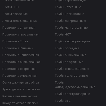
Листы оцинкованные
Трубы нержавеющие
Листы ПВЛ
Трубы котельные
Листы рифленые
Трубы крекинговые
Листы холоднокатаные
Трубы легированные
Проволока вязальная
Трубы магистральные
Проволока гвоздильная
Трубы НКТ
Проволока Егоза
Трубы нефтепроводные
Проволока Репейник
Трубы обсадные
Проволока наплавочная
Трубы оцинкованные
Проволока оцинкованная
Трубы профильные
Проволока сварочная
Трубы спиралешовные
Проволока омедненная
Трубы толстостенные
Сетка шарнирная рабица
Трубы
холоднодеформированные
Арматура металлическая
Трубы электросварные
Катанка металлическая
Трубы ВУС
Квадрат металлический