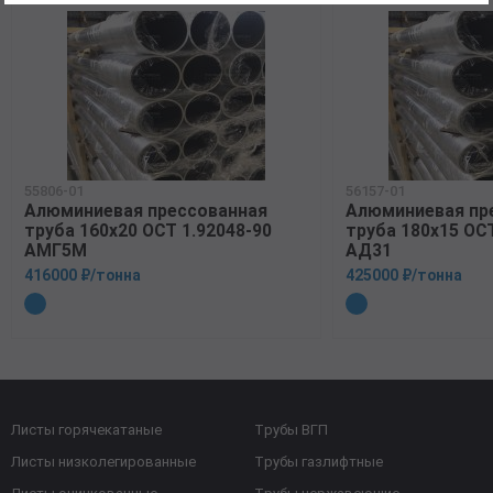
55806-01
56157-01
Алюминиевая прессованная
Алюминиевая пр
труба 160х20 ОСТ 1.92048-90
труба 180х15 ОСТ
АМГ5М
АД31
416000 ₽/тонна
425000 ₽/тонна
Листы горячекатаные
Трубы ВГП
Листы низколегированные
Трубы газлифтные