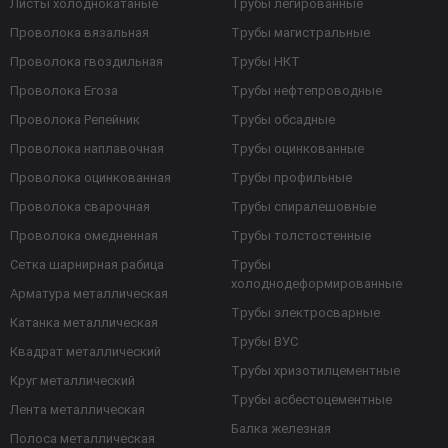
Листы холоднокатаные
Трубы легированные
Проволока вязальная
Трубы магистральные
Проволока гвоздильная
Трубы НКТ
Проволока Егоза
Трубы нефтепроводные
Проволока Репейник
Трубы обсадные
Проволока наплавочная
Трубы оцинкованные
Проволока оцинкованная
Трубы профильные
Проволока сварочная
Трубы спиралешовные
Проволока омедненная
Трубы толстостенные
Сетка шарнирная рабица
Трубы
холоднодеформированные
Арматура металлическая
Трубы электросварные
Катанка металлическая
Трубы ВУС
Квадрат металлический
Трубы хризотилцементные
Круг металлический
Трубы асбестоцементные
Лента металлическая
Балка железная
Полоса металлическая