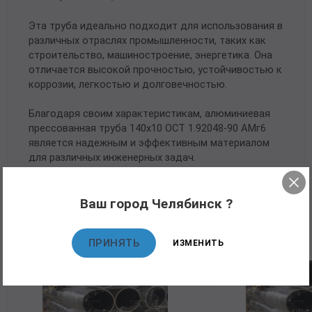
Эта труба идеально подходит для использования в
различных отраслях промышленности, таких как
строительство, машиностроение, энергетика. Она
отличается высокой прочностью, устойчивостью к
коррозии, легкостью и долговечностью.
Благодаря своим характеристикам, алюминиевая
прессованная труба 140х10 ОСТ 1.92048-90 АМг6
является надежным и эффективным материалом
для различных инженерных задач.
Ваш город Челябинск ?
Рекомендуемые товары
ПРИНЯТЬ
ИЗМЕНИТЬ