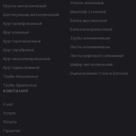
Уголок железный
Пруток металлический
Швеллер стальной
Шестигранник металлический
Балка двутавровая
Круг калиброванный
Балка монорельсовая
Круг кованый
Трубы алюминиевые
Круг горячекатаный
Листы алюминиевые
Круг серебрянка
Листы рифленого алюминия
Круг низколегированный
Шифер металлический
Круг оцинкованный
Оцинкованная сталь в рулонах
Трубы бесшовные
Трубы бурильные
КОМПАНИЯ
О нас
Услуги
Оплата
Гарантия