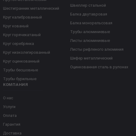
Швеллер стальной
Шестигранник металлический
Балка двутавровая
Круг калиброванный
Балка монорельсовая
Круг кованый
Трубы алюминиевые
Круг горячекатаный
Листы алюминиевые
Круг серебрянка
Листы рифленого алюминия
Круг низколегированный
Шифер металлический
Круг оцинкованный
Оцинкованная сталь в рулонах
Трубы бесшовные
Трубы бурильные
КОМПАНИЯ
О нас
Услуги
Оплата
Гарантия
Доставка