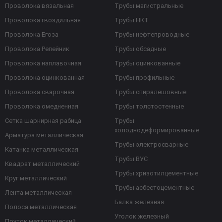
Проволока вязальная
Трубы магистральные
Проволока гвоздильная
Трубы НКТ
Проволока Егоза
Трубы нефтепроводные
Проволока Репейник
Трубы обсадные
Проволока наплавочная
Трубы оцинкованные
Проволока оцинкованная
Трубы профильные
Проволока сварочная
Трубы спиралешовные
Проволока омедненная
Трубы толстостенные
Сетка шарнирная рабица
Трубы
холоднодеформированные
Арматура металлическая
Трубы электросварные
Катанка металлическая
Трубы ВУС
Квадрат металлический
Трубы хризотилцементные
Круг металлический
Трубы асбестоцементные
Лента металлическая
Балка железная
Полоса металлическая
Уголок железный
Пруток металлический