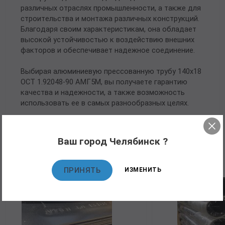
различных отраслях промышленности, а также для
строительства и монтажа различных конструкций.
Благодаря своим характеристикам, она обладает
высокой устойчивостью к воздействию внешних
факторов и обеспечивает надежное соединение.
Выбирая алюминиевую прессованную трубу 140х18
ОСТ 1.92048-90 АМГ5М, вы получаете гарантию
качества и надежности, а также возможность
использовать ее в самых разнообразных целях.
Ваш город Челябинск ?
Рекомендуемые товары
ПРИНЯТЬ
ИЗМЕНИТЬ