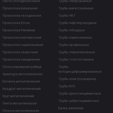
Листы холоднокатаные
Трубы легированные
Проволока вязальная
Трубы магистральные
Проволока гвоздильная
Трубы НКТ
Проволока Егоза
Трубы нефтепроводные
Проволока Репейник
Трубы обсадные
Проволока наплавочная
Трубы оцинкованные
Проволока оцинкованная
Трубы профильные
Проволока сварочная
Трубы спиралешовные
Проволока омедненная
Трубы толстостенные
Сетка шарнирная рабица
Трубы
холоднодеформированные
Арматура металлическая
Трубы электросварные
Катанка металлическая
Трубы ВУС
Квадрат металлический
Трубы хризотилцементные
Круг металлический
Трубы асбестоцементные
Лента металлическая
Балка железная
Полоса металлическая