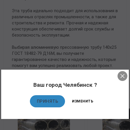
Эта труба идеально подходит для использования в
различных отраслях промышленности, а также для
строительства и ремонта. Прочная и надежная
конструкция обеспечивает долгий срок службы и
безопасность эксплуатации.
Выбирая алюминиевую прессованную трубу 140х25
ГОСТ 18482-79 Д16М, вы получаете
гарантированное качество и надежность, которые
помогут вам успешно реализовать любой проект.
Ваш город Челябинск ?
Рекомендуемые товары
ПРИНЯТЬ
ИЗМЕНИТЬ