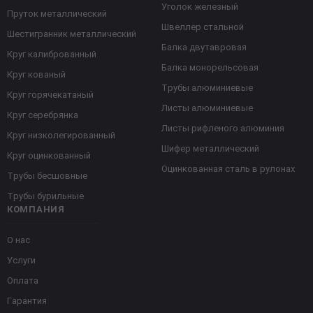
Уголок железный
Пруток металлический
Швеллер стальной
Шестигранник металлический
Балка двутавровая
Круг калиброванный
Балка монорельсовая
Круг кованый
Трубы алюминиевые
Круг горячекатаный
Листы алюминиевые
Круг серебрянка
Листы рифленого алюминия
Круг низколегированный
Шифер металлический
Круг оцинкованный
Оцинкованная сталь в рулонах
Трубы бесшовные
Трубы бурильные
КОМПАНИЯ
О нас
Услуги
Оплата
Гарантия