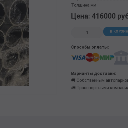
ТРУБА БУРИЛЬНАЯ СБТМ, ТБСУ
Толщина мм
ТРУБА КОТЕЛЬНАЯ
Цена: 416000 ру
ТРУБА КРЕКИНГОВАЯ
ТРУБА МАГИСТРАЛЬНАЯ
В КОРЗИ
ТРУБА НАСОСНО-КОМПРЕССОРНАЯ (НКТ)
ТРУБА НЕФТЕПРОВОДНАЯ
Способы оплаты:
ТРУБА ОБСАДНАЯ
ТРУБА СПИРАЛЕШОВНАЯ
ТРУБЫ СТАЛЬНЫЕ ЛЕЖАЛЫЕ Б/У
ТРУБА ВОССТАНОВЛЕННАЯ
Варианты доставки:
ТРУБЫ В ВУС ИЗОЛЯЦИИ
🚚 Собственным автопарко
🚛 Транспортными компани