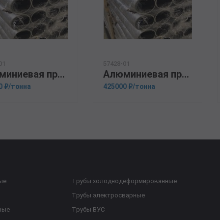
01
57428-01
Алюминиевая прессованная труба 34х3 ОСТ 1.92048-90 АМг6
Алюминиевая прессованная труба 34х5 ГОСТ 18482-79 АМГ6М
0 ₽/тонна
425000 ₽/тонна
ые
Трубы холоднодеформированные
Трубы электросварные
ные
Трубы ВУС