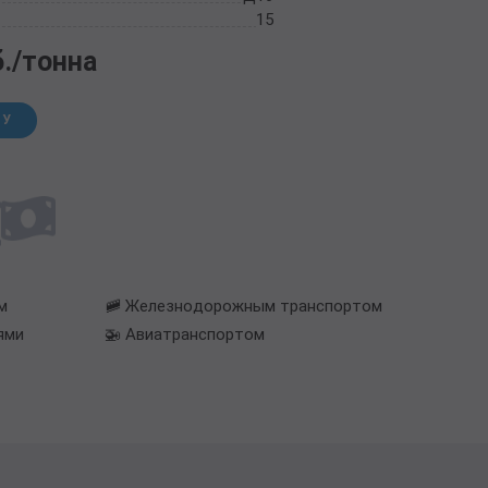
15
б./тонна
НУ
м
🚞 Железнодорожным транспортом
ями
🚁 Авиатранспортом