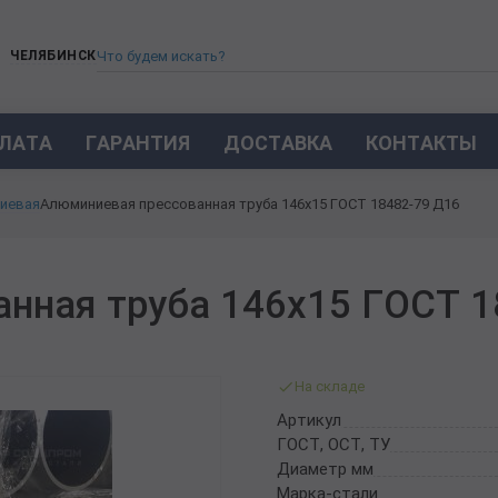
ЧЕЛЯБИНСК
ЛАТА
ГАРАНТИЯ
ДОСТАВКА
КОНТАКТЫ
ТРУБА СТАЛЬНАЯ БЕСШОВНАЯ
иевая
Алюминиевая прессованная труба 146х15 ГОСТ 18482-79 Д16
ТРУБА БЕСШОВНАЯ ХОЛОДНОКАТАНАЯ
ТРУБА БЕСШОВНАЯ 12Х18Н10Т
ТРУБА СТАЛЬНАЯ ОЦИНКОВАННАЯ
нная труба 146х15 ГОСТ 1
ТРУБА ТОЛСТОСТЕННАЯ
ТРУБА ЭЛЕКТРОСВАРНАЯ СТАЛЬНАЯ
ТРУБА ВОДОГАЗОПРОВОДНАЯ ВГП
На складе
ТРУБА ПРОФИЛЬНАЯ
Артикул
ТРУБА ЛЕГИРОВАННАЯ
ГОСТ, ОСТ, ТУ
ТРУБЫ ИЗ УГЛЕРОДИСТОЙ СТАЛИ
Диаметр мм
ТРУБА ГАЗЛИФТНАЯ
Марка-стали