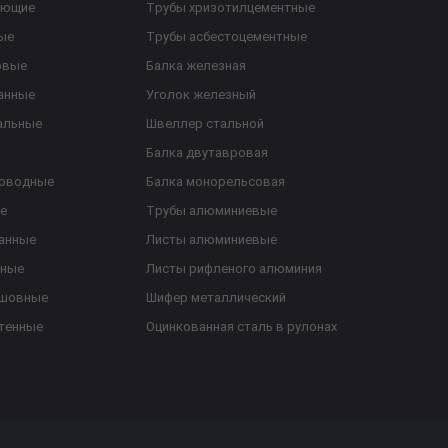
еющие
Трубы хризотилцементные
ые
Трубы асбестоцементные
овые
Балка железная
анные
Уголок железный
альные
Швеллер стальной
Балка двутавровая
роводные
Балка монорельсовая
е
Трубы алюминиевые
анные
Листы алюминиевые
ьные
Листы рифленого алюминия
ешовные
Шифер металлический
тенные
Оцинкованная сталь в рулонах