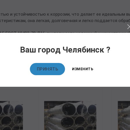
тью и устойчивостью к коррозии, что делает ее идеальным в
теристикам, она легкая, долговечная и легко поддается обра
5 ГОСТ 18482-79 Д16, вы получаете надежный и качественный
Ваш город Челябинск ?
овары
ПРИНЯТЬ
ИЗМЕНИТЬ