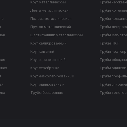
Круг металлический
Трубы нержав
Лента металлическая
Трубы котельн
ые
Полоса металлическая
Трубы крекинг
я
Пруток металлический
Трубы легиров
ная
Шестигранник металлический
Трубы магистр
Круг калиброванный
Трубы НКТ
Круг кованый
Трубы нефтеп
ная
Круг горячекатаный
Трубы обсадны
нная
Круг серебрянка
Трубы оцинков
я
Круг низколегированный
Трубы профил
ая
Круг оцинкованный
Трубы спирал
ица
Трубы бесшовные
Трубы толстос