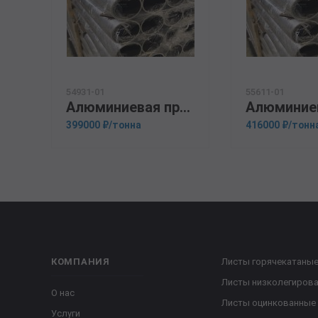
54931-01
55611-01
Алюминиевая прессованная труба 125х8 ГОСТ 18482-79 Д16Т
399000 ₽/тонна
416000 ₽/тонн
КОМПАНИЯ
Листы горячекатаны
Листы низколегиров
О нас
Листы оцинкованные
Услуги