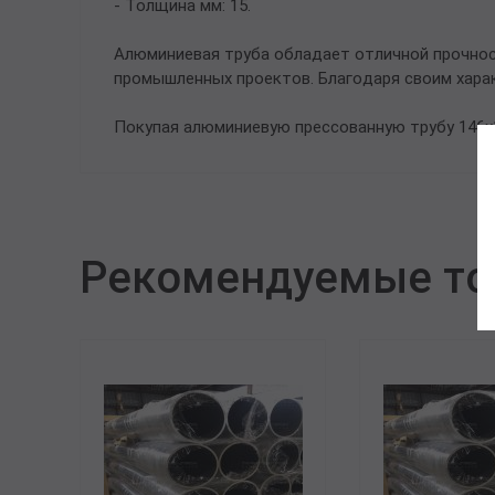
- Толщина мм: 15.
Алюминиевая труба обладает отличной прочнос
промышленных проектов. Благодаря своим харак
Покупая алюминиевую прессованную трубу 146х1
Рекомендуемые т