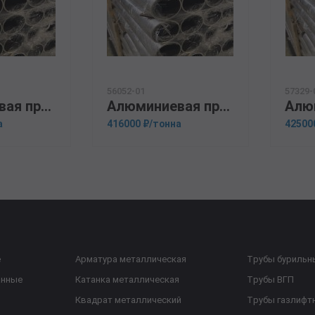
56052-01
57329-
Алюминиевая прессованная труба 160х10 ОСТ 1.92048-90 Д16Т
Алюминиевая прессованная труба 180х25 ОСТ 1.92048-90 АК6
а
416000 ₽/тонна
42500
е
Арматура металлическая
Трубы бурильн
анные
Катанка металлическая
Трубы ВГП
Квадрат металлический
Трубы газлифт