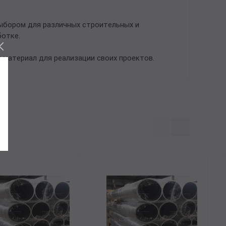
ыбором для различных строительных и
ботке.
 материал для реализации своих проектов.