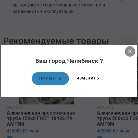
вы получаете гарантированное качество и
надежность в эксплуатации.
Рекомендуемые товары
Ваш город Челябинск ?
ПРИНЯТЬ
ИЗМЕНИТЬ
55678-01
56408-01
Алюминиевая прессованная
Алюминиевая пр
труба 159х8 ГОСТ 18482-79
труба 200х33 ГО
АМГ5М
АМГ6М
416000 ₽/тонна
425000 ₽/тонна