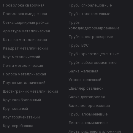
Проволока сварочная
Трубы спиралешовные
Проволока омедненная
Трубы толстостенные
Сетка шарнирная рабица
Трубы
холоднодеформированные
Арматура металлическая
Трубы электросварные
Катанка металлическая
Трубы ВУС
Квадрат металлический
Трубы хризотилцементные
Круг металлический
Трубы асбестоцементные
Лента металлическая
Балка железная
Полоса металлическая
Уголок железный
Пруток металлический
Швеллер стальной
Шестигранник металлический
Балка двутавровая
Круг калиброванный
Балка монорельсовая
Круг кованый
Трубы алюминиевые
Круг горячекатаный
Листы алюминиевые
Круг серебрянка
Листы рифленого алюминия