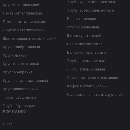
Трубы хризотилцементные
Круг металлический
Трубы асбестоцементные
Лента металлическая
Балка железная
Полоса металлическая
Уголок железный
Пруток металлический
Швеллер стальной
Шестигранник металлический
Балка двутавровая
Круг калиброванный
Балка монорельсовая
Круг кованый
Трубы алюминиевые
Круг горячекатаный
Листы алюминиевые
Круг серебрянка
Листы рифленого алюминия
Круг низколегированный
Шифер металлический
Круг оцинкованный
Оцинкованная сталь в рулонах
Трубы бесшовные
Трубы бурильные
КОМПАНИЯ
О нас