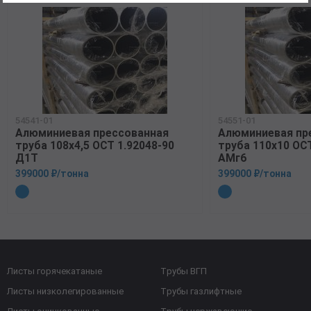
54541-01
54551-01
Алюминиевая прессованная
Алюминиевая пр
труба 108х4,5 ОСТ 1.92048-90
труба 110х10 ОСТ
Д1Т
АМг6
399000 ₽/тонна
399000 ₽/тонна
Листы горячекатаные
Трубы ВГП
Листы низколегированные
Трубы газлифтные