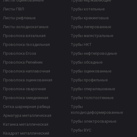
Листы оцинкованные
Трубы нержавеющие
Листы ПВЛ
Трубы котельные
Листы рифленые
Трубы крекинговые
Листы холоднокатаные
Трубы легированные
Проволока вязальная
Трубы магистральные
Проволока гвоздильная
Трубы НКТ
Проволока Егоза
Трубы нефтепроводные
Проволока Репейник
Трубы обсадные
Проволока наплавочная
Трубы оцинкованные
Проволока оцинкованная
Трубы профильные
Проволока сварочная
Трубы спиралешовные
Проволока омедненная
Трубы толстостенные
Сетка шарнирная рабица
Трубы
холоднодеформированные
Арматура металлическая
Трубы электросварные
Катанка металлическая
Трубы ВУС
Квадрат металлический