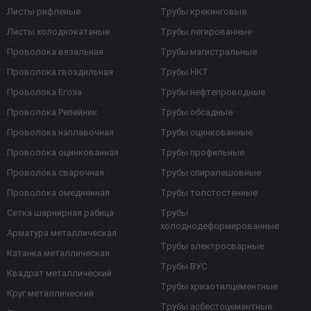
Листы рифленые
Трубы крекинговые
Листы холоднокатаные
Трубы легированные
Проволока вязальная
Трубы магистральные
Проволока гвоздильная
Трубы НКТ
Проволока Егоза
Трубы нефтепроводные
Проволока Репейник
Трубы обсадные
Проволока наплавочная
Трубы оцинкованные
Проволока оцинкованная
Трубы профильные
Проволока сварочная
Трубы спиралешовные
Проволока омедненная
Трубы толстостенные
Сетка шарнирная рабица
Трубы
холоднодеформированные
Арматура металлическая
Трубы электросварные
Катанка металлическая
Трубы ВУС
Квадрат металлический
Трубы хризотилцементные
Круг металлический
Трубы асбестоцементные