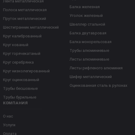
Лента металлическая
Балка железная
Полоса металлическая
Уголок железный
Пруток металлический
Швеллер стальной
Шестигранник металлический
Балка двутавровая
Круг калиброванный
Балка монорельсовая
Круг кованый
Трубы алюминиевые
Круг горячекатаный
Листы алюминиевые
Круг серебрянка
Листы рифленого алюминия
Круг низколегированный
Шифер металлический
Круг оцинкованный
Оцинкованная сталь в рулонах
Трубы бесшовные
Трубы бурильные
КОМПАНИЯ
О нас
Услуги
Оплата