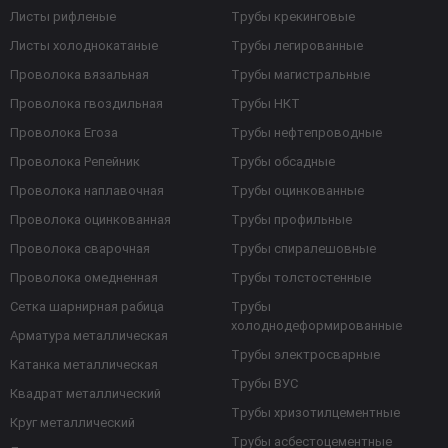
Листы рифленые
Трубы крекинговые
Листы холоднокатаные
Трубы легированные
Проволока вязальная
Трубы магистральные
Проволока гвоздильная
Трубы НКТ
Проволока Егоза
Трубы нефтепроводные
Проволока Репейник
Трубы обсадные
Проволока наплавочная
Трубы оцинкованные
Проволока оцинкованная
Трубы профильные
Проволока сварочная
Трубы спиралешовные
Проволока омедненная
Трубы толстостенные
Сетка шарнирная рабица
Трубы
холоднодеформированные
Арматура металлическая
Трубы электросварные
Катанка металлическая
Трубы ВУС
Квадрат металлический
Трубы хризотилцементные
Круг металлический
Трубы асбестоцементные