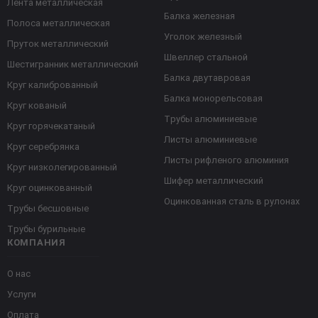
Лента металлическая
Балка железная
Полоса металлическая
Уголок железный
Пруток металлический
Швеллер стальной
Шестигранник металлический
Балка двутавровая
Круг калиброванный
Балка монорельсовая
Круг кованый
Трубы алюминиевые
Круг горячекатаный
Листы алюминиевые
Круг серебрянка
Листы рифленого алюминия
Круг низколегированный
Шифер металлический
Круг оцинкованный
Оцинкованная сталь в рулонах
Трубы бесшовные
Трубы бурильные
КОМПАНИЯ
О нас
Услуги
Оплата