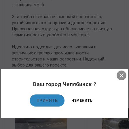
- Толщина мм: 5.
Эта труба отличается высокой прочностью,
устойчивостью к коррозии и долговечностью.
Прессованная структура обеспечивает отличную
герметичность и удобство в монтаже.
Идеально подходит для использования в
различных отраслях промышленности,
строительстве и машиностроении. Надежный
выбор для вашего проекта!
Ваш город Челябинск ?
Рекомендуемые товары
ПРИНЯТЬ
ИЗМЕНИТЬ