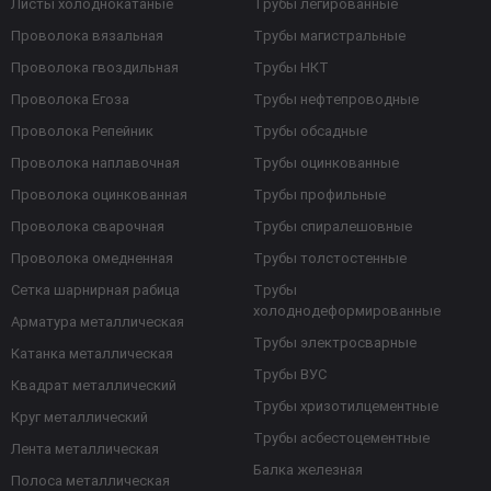
Листы холоднокатаные
Трубы легированные
Проволока вязальная
Трубы магистральные
Проволока гвоздильная
Трубы НКТ
Проволока Егоза
Трубы нефтепроводные
Проволока Репейник
Трубы обсадные
Проволока наплавочная
Трубы оцинкованные
Проволока оцинкованная
Трубы профильные
Проволока сварочная
Трубы спиралешовные
Проволока омедненная
Трубы толстостенные
Сетка шарнирная рабица
Трубы
холоднодеформированные
Арматура металлическая
Трубы электросварные
Катанка металлическая
Трубы ВУС
Квадрат металлический
Трубы хризотилцементные
Круг металлический
Трубы асбестоцементные
Лента металлическая
Балка железная
Полоса металлическая