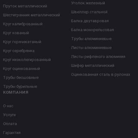
Уголок железный
Пруток металлический
Швеллер стальной
Шестигранник металлический
Балка двутавровая
Круг калиброванный
Балка монорельсовая
Круг кованый
Трубы алюминиевые
Круг горячекатаный
Листы алюминиевые
Круг серебрянка
Листы рифленого алюминия
Круг низколегированный
Шифер металлический
Круг оцинкованный
Оцинкованная сталь в рулонах
Трубы бесшовные
Трубы бурильные
КОМПАНИЯ
О нас
Услуги
Оплата
Гарантия