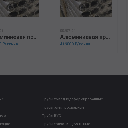
01
55257-01
Алюминиевая прессованная труба 125х20 ГОСТ 18482-79 АМг6
Алюминиевая прессованная труба 140х14 ГОСТ 18482-79 Д16М
0 ₽/тонна
416000 ₽/тонна
ые
Трубы холоднодеформированные
Трубы электросварные
ные
Трубы ВУС
еющие
Трубы хризотилцементные