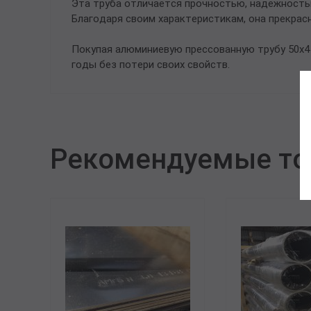
Эта труба отличается прочностью, надежность
Благодаря своим характеристикам, она прекрас
Покупая алюминиевую прессованную трубу 50х4 
годы без потери своих свойств.
Рекомендуемые т