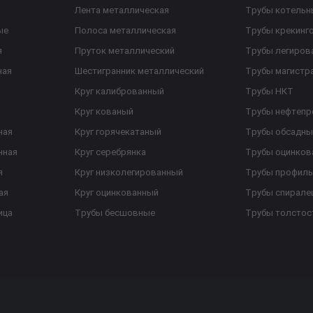
Лента металлическая
Трубы котельн
ые
Полоса металлическая
Трубы крекинг
я
Пруток металлический
Трубы легиров
ная
Шестигранник металлический
Трубы магистр
Круг калиброванный
Трубы НКТ
Круг кованый
Трубы нефтеп
ная
Круг горячекатаный
Трубы обсадны
нная
Круг серебрянка
Трубы оцинков
я
Круг низколегированный
Трубы профил
ая
Круг оцинкованный
Трубы спирал
ица
Трубы бесшовные
Трубы толстос