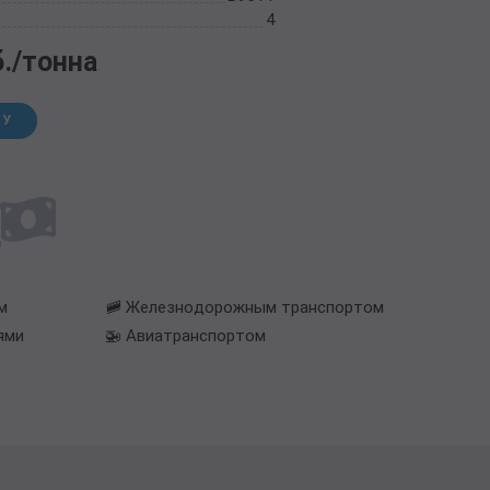
4
б./тонна
НУ
м
🚞 Железнодорожным транспортом
ями
🚁 Авиатранспортом