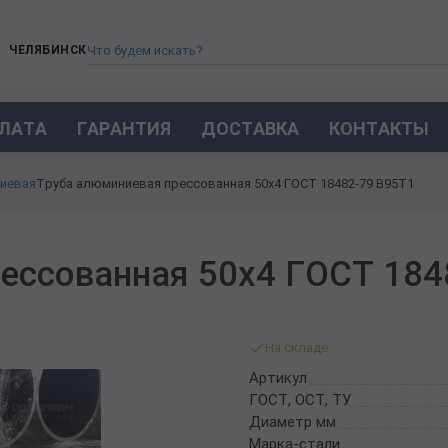
ЧЕЛЯБИНСК
ЛАТА
ГАРАНТИЯ
ДОСТАВКА
КОНТАКТЫ
ТРУБА СТАЛЬНАЯ БЕСШОВНАЯ
иевая
Труба алюминиевая прессованная 50х4 ГОСТ 18482-79 В95Т1
ТРУБА БЕСШОВНАЯ ХОЛОДНОКАТАНАЯ
ТРУБА БЕСШОВНАЯ 12Х18Н10Т
ТРУБА СТАЛЬНАЯ ОЦИНКОВАННАЯ
ессованная 50х4 ГОСТ 184
ТРУБА ТОЛСТОСТЕННАЯ
ТРУБА ЭЛЕКТРОСВАРНАЯ СТАЛЬНАЯ
ТРУБА ВОДОГАЗОПРОВОДНАЯ ВГП
На складе
ТРУБА ПРОФИЛЬНАЯ
Артикул
ТРУБА ЛЕГИРОВАННАЯ
ГОСТ, ОСТ, ТУ
ТРУБЫ ИЗ УГЛЕРОДИСТОЙ СТАЛИ
Диаметр мм
ТРУБА ГАЗЛИФТНАЯ
Марка-стали