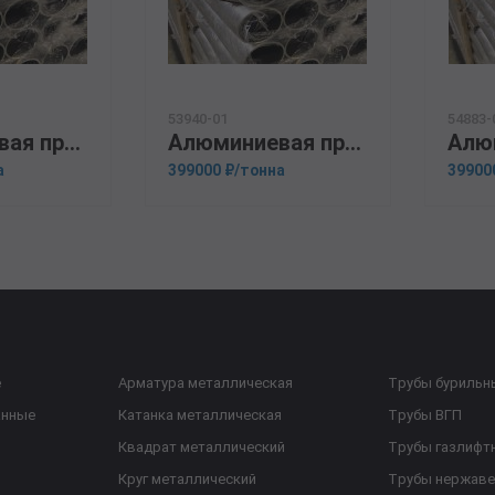
53940-01
54883-
Алюминиевая прессованная труба 100х10 ГОСТ 18482-79 Д16М
Алюминиевая прессованная труба 100х20 ГОСТ 18482-79 АМг6
а
399000 ₽/тонна
39900
е
Арматура металлическая
Трубы бурильн
анные
Катанка металлическая
Трубы ВГП
Квадрат металлический
Трубы газлифт
Круг металлический
Трубы нержав