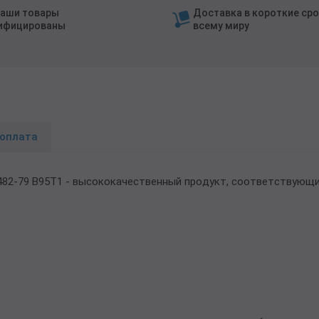
наши товары
Доставка в короткие сро
ифицированы
всему миру
 оплата
482-79 В95Т1 - высококачественный продукт, соответствующ