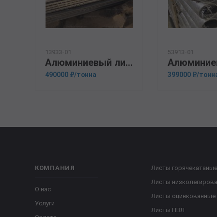
13933-01
53913-01
Алюминиевый лист 35мм В95
490000 ₽/тонна
399000 ₽/тонн
КОМПАНИЯ
Листы горячекатаны
Листы низколегиров
О нас
Листы оцинкованные
Услуги
Листы ПВЛ