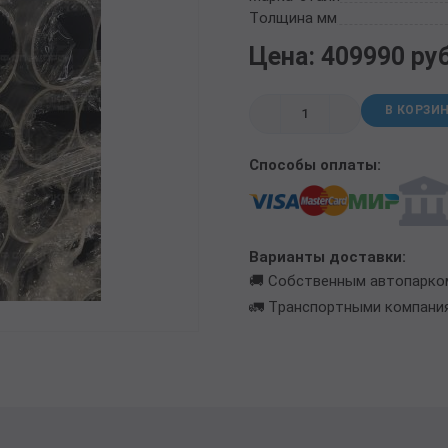
ТРУБА БУРИЛЬНАЯ СБТМ, ТБСУ
Толщина мм
ТРУБА КОТЕЛЬНАЯ
Цена: 409990 ру
ТРУБА КРЕКИНГОВАЯ
ТРУБА МАГИСТРАЛЬНАЯ
В КОРЗИ
ТРУБА НАСОСНО-КОМПРЕССОРНАЯ (НКТ)
ТРУБА НЕФТЕПРОВОДНАЯ
Способы оплаты:
ТРУБА ОБСАДНАЯ
ТРУБА СПИРАЛЕШОВНАЯ
ТРУБЫ СТАЛЬНЫЕ ЛЕЖАЛЫЕ Б/У
ТРУБА ВОССТАНОВЛЕННАЯ
Варианты доставки:
ТРУБЫ В ВУС ИЗОЛЯЦИИ
🚚 Собственным автопарко
🚛 Транспортными компани