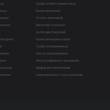
ые
Трубы асбестоцементные
овые
Балка железная
анные
Уголок железный
альные
Швеллер стальной
Балка двутавровая
роводные
Балка монорельсовая
е
Трубы алюминиевые
анные
Листы алюминиевые
ьные
Листы рифленого алюминия
ешовные
Шифер металлический
тенные
Оцинкованная сталь в рулонах