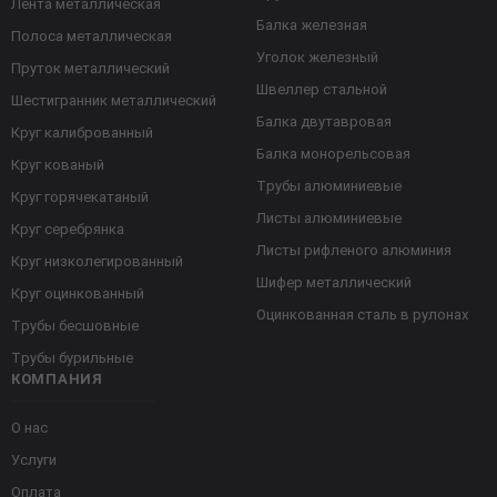
Лента металлическая
Балка железная
Полоса металлическая
Уголок железный
Пруток металлический
Швеллер стальной
Шестигранник металлический
Балка двутавровая
Круг калиброванный
Балка монорельсовая
Круг кованый
Трубы алюминиевые
Круг горячекатаный
Листы алюминиевые
Круг серебрянка
Листы рифленого алюминия
Круг низколегированный
Шифер металлический
Круг оцинкованный
Оцинкованная сталь в рулонах
Трубы бесшовные
Трубы бурильные
КОМПАНИЯ
О нас
Услуги
Оплата