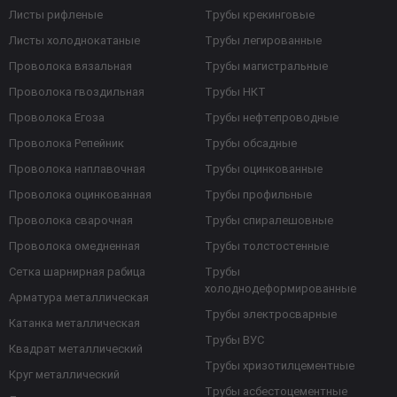
Листы рифленые
Трубы крекинговые
Листы холоднокатаные
Трубы легированные
Проволока вязальная
Трубы магистральные
Проволока гвоздильная
Трубы НКТ
Проволока Егоза
Трубы нефтепроводные
Проволока Репейник
Трубы обсадные
Проволока наплавочная
Трубы оцинкованные
Проволока оцинкованная
Трубы профильные
Проволока сварочная
Трубы спиралешовные
Проволока омедненная
Трубы толстостенные
Сетка шарнирная рабица
Трубы
холоднодеформированные
Арматура металлическая
Трубы электросварные
Катанка металлическая
Трубы ВУС
Квадрат металлический
Трубы хризотилцементные
Круг металлический
Трубы асбестоцементные