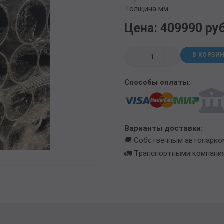
ТРУБА БУРИЛЬНАЯ СБТМ, ТБСУ
Толщина мм
ТРУБА КОТЕЛЬНАЯ
Цена: 409990 ру
ТРУБА КРЕКИНГОВАЯ
ТРУБА МАГИСТРАЛЬНАЯ
В КОРЗИ
ТРУБА НАСОСНО-КОМПРЕССОРНАЯ (НКТ)
ТРУБА НЕФТЕПРОВОДНАЯ
Способы оплаты:
ТРУБА ОБСАДНАЯ
ТРУБА СПИРАЛЕШОВНАЯ
ТРУБЫ СТАЛЬНЫЕ ЛЕЖАЛЫЕ Б/У
ТРУБА ВОССТАНОВЛЕННАЯ
Варианты доставки:
ТРУБЫ В ВУС ИЗОЛЯЦИИ
🚚 Собственным автопарко
🚛 Транспортными компани