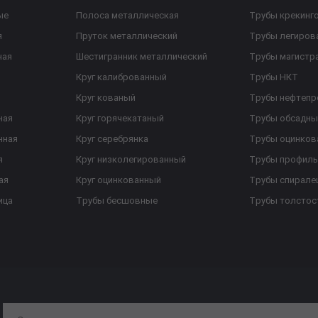
ые
Полоса металлическая
Трубы крекинг
я
Пруток металлический
Трубы легиров
ная
Шестигранник металлический
Трубы магистр
Круг калиброванный
Трубы НКТ
Круг кованый
Трубы нефтеп
ная
Круг горячекатаный
Трубы обсадны
нная
Круг серебрянка
Трубы оцинков
я
Круг низколегированный
Трубы профил
ая
Круг оцинкованный
Трубы спирал
ица
Трубы бесшовные
Трубы толстос