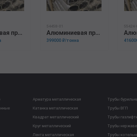
54458-01
55424-
Алюминиевая прессованная труба 100х25 ОСТ 1.92048-90 Д16
Алюминиевая прессованная труба 108х6 ГОСТ 18482-79 АМГ5М
а
399000 ₽/тонна
41600
е
Арматура металлическая
Трубы бурильн
анные
Катанка металлическая
Трубы ВГП
Квадрат металлический
Трубы газлифт
Круг металлический
Трубы нержав
Лента металлическая
Трубы котельн