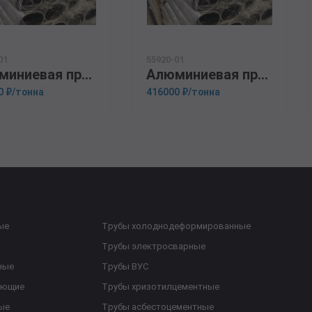
01
55920-01
Алюминиевая прессованная труба 146х20 ОСТ 1.92048-90 Д16Т
Алюминиевая прессованная труба 16х1,5 ГОСТ 18482-79 АМГ3М
0 ₽/тонна
416000 ₽/тонна
ые
Трубы холоднодеформированные
Трубы электросварные
ные
Трубы ВУС
еющие
Трубы хризотилцементные
ые
Трубы асбестоцементные