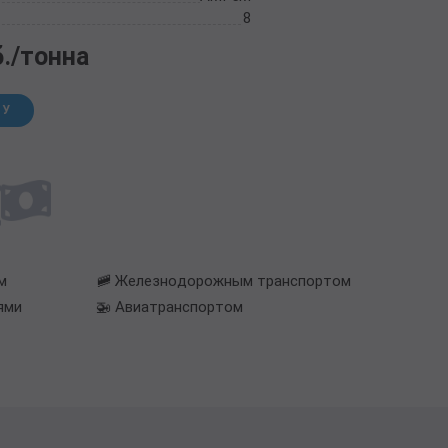
8
б./тонна
НУ
м
🚞 Железнодорожным транспортом
ями
🚁 Авиатранспортом