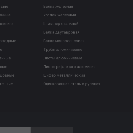
овые
Балка железная
анные
Уголок железный
альные
Швеллер стальной
Балка двутавровая
роводные
Балка монорельсовая
е
Трубы алюминиевые
анные
Листы алюминиевые
ьные
Листы рифленого алюминия
ешовные
Шифер металлический
тенные
Оцинкованная сталь в рулонах