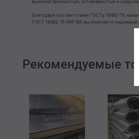
высокой прочностью, устойчивостью к коррози
Благодаря соответствию ГОСТу 18482-79, можн
ГОСТ 18482-79 АМГ5М, вы получаете надежный 
Рекомендуемые т