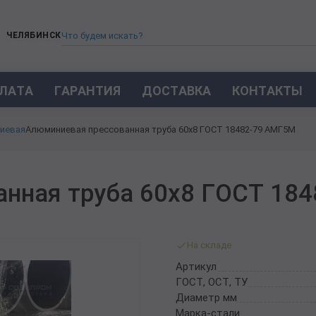
ЧЕЛЯБИНСК
ЛАТА
ГАРАНТИЯ
ДОСТАВКА
КОНТАКТЫ
ТРУБА СТАЛЬНАЯ БЕСШОВНАЯ
иевая
Алюминиевая прессованная труба 60х8 ГОСТ 18482-79 АМГ5М
ТРУБА БЕСШОВНАЯ ХОЛОДНОКАТАНАЯ
ТРУБА БЕСШОВНАЯ 12Х18Н10Т
ТРУБА СТАЛЬНАЯ ОЦИНКОВАННАЯ
анная труба 60х8 ГОСТ 18
ТРУБА ТОЛСТОСТЕННАЯ
ТРУБА ЭЛЕКТРОСВАРНАЯ СТАЛЬНАЯ
ТРУБА ВОДОГАЗОПРОВОДНАЯ ВГП
На складе
ТРУБА ПРОФИЛЬНАЯ
Артикул
ТРУБА ЛЕГИРОВАННАЯ
ГОСТ, ОСТ, ТУ
ТРУБЫ ИЗ УГЛЕРОДИСТОЙ СТАЛИ
Диаметр мм
ТРУБА ГАЗЛИФТНАЯ
Марка-стали