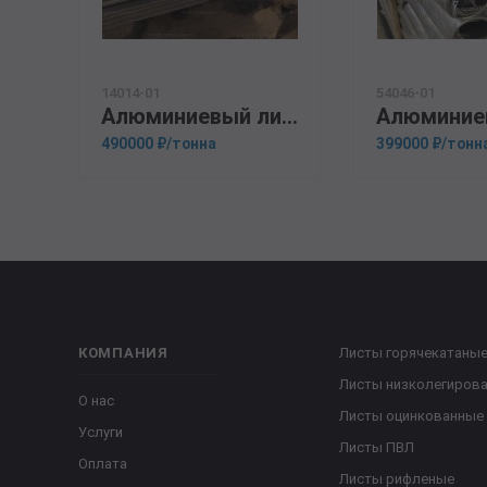
14014-01
54046-01
Алюминиевый лист 4.75мм 1163
490000 ₽/тонна
399000 ₽/тонн
КОМПАНИЯ
Листы горячекатаны
Листы низколегиров
О нас
Листы оцинкованные
Услуги
Листы ПВЛ
Оплата
Листы рифленые