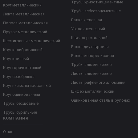
Трубы хризотилцементные
Круг металлический
Трубы асбестоцементные
Лента металлическая
Балка железная
Полоса металлическая
Уголок железный
Пруток металлический
Швеллер стальной
Шестигранник металлический
Балка двутавровая
Круг калиброванный
Балка монорельсовая
Круг кованый
Трубы алюминиевые
Круг горячекатаный
Листы алюминиевые
Круг серебрянка
Листы рифленого алюминия
Круг низколегированный
Шифер металлический
Круг оцинкованный
Оцинкованная сталь в рулонах
Трубы бесшовные
Трубы бурильные
КОМПАНИЯ
О нас