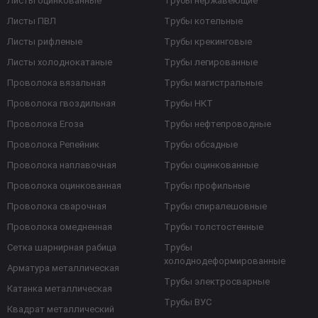
Листы оцинкованные
Трубы нержавеющие
Листы ПВЛ
Трубы котельные
Листы рифленые
Трубы крекинговые
Листы холоднокатаные
Трубы легированные
Проволока вязальная
Трубы магистральные
Проволока гвоздильная
Трубы НКТ
Проволока Егоза
Трубы нефтепроводные
Проволока Репейник
Трубы обсадные
Проволока наплавочная
Трубы оцинкованные
Проволока оцинкованная
Трубы профильные
Проволока сварочная
Трубы спиралешовные
Проволока омедненная
Трубы толстостенные
Сетка шарнирная рабица
Трубы
холоднодеформированные
Арматура металлическая
Трубы электросварные
Катанка металлическая
Трубы ВУС
Квадрат металлический