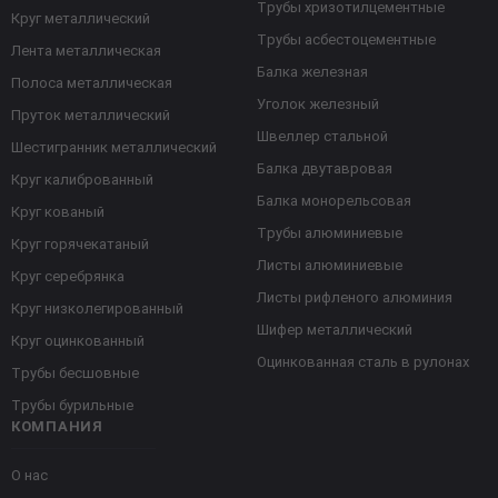
Трубы хризотилцементные
Круг металлический
Трубы асбестоцементные
Лента металлическая
Балка железная
Полоса металлическая
Уголок железный
Пруток металлический
Швеллер стальной
Шестигранник металлический
Балка двутавровая
Круг калиброванный
Балка монорельсовая
Круг кованый
Трубы алюминиевые
Круг горячекатаный
Листы алюминиевые
Круг серебрянка
Листы рифленого алюминия
Круг низколегированный
Шифер металлический
Круг оцинкованный
Оцинкованная сталь в рулонах
Трубы бесшовные
Трубы бурильные
КОМПАНИЯ
О нас