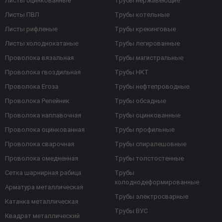
Листы оцинкованные
Трубы нержавеющие
Листы ПВЛ
Трубы котельные
Листы рифленые
Трубы крекинговые
Листы холоднокатаные
Трубы легированные
Проволока вязальная
Трубы магистральные
Проволока гвоздильная
Трубы НКТ
Проволока Егоза
Трубы нефтепроводные
Проволока Репейник
Трубы обсадные
Проволока наплавочная
Трубы оцинкованные
Проволока оцинкованная
Трубы профильные
Проволока сварочная
Трубы спиралешовные
Проволока омедненная
Трубы толстостенные
Сетка шарнирная рабица
Трубы
холоднодеформированные
Арматура металлическая
Трубы электросварные
Катанка металлическая
Трубы ВУС
Квадрат металлический