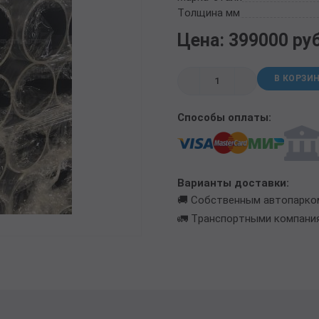
ТРУБА БУРИЛЬНАЯ СБТМ, ТБСУ
Толщина мм
ТРУБА КОТЕЛЬНАЯ
Цена: 399000 ру
ТРУБА КРЕКИНГОВАЯ
ТРУБА МАГИСТРАЛЬНАЯ
В КОРЗИ
ТРУБА НАСОСНО-КОМПРЕССОРНАЯ (НКТ)
ТРУБА НЕФТЕПРОВОДНАЯ
Способы оплаты:
ТРУБА ОБСАДНАЯ
ТРУБА СПИРАЛЕШОВНАЯ
ТРУБЫ СТАЛЬНЫЕ ЛЕЖАЛЫЕ Б/У
ТРУБА ВОССТАНОВЛЕННАЯ
Варианты доставки:
ТРУБЫ В ВУС ИЗОЛЯЦИИ
🚚 Собственным автопарко
🚛 Транспортными компани