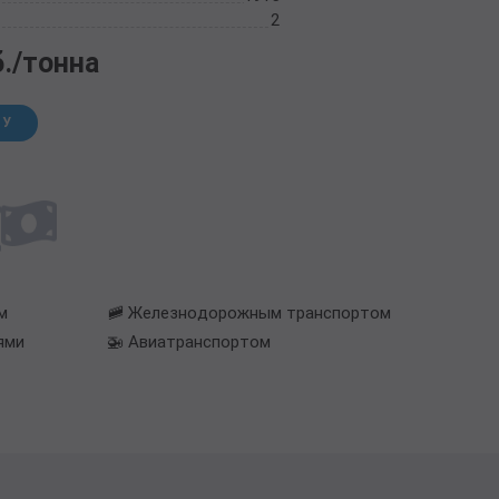
2
б./тонна
НУ
м
🚞 Железнодорожным транспортом
ями
🚁 Авиатранспортом