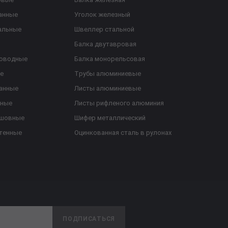
анные
Уголок железный
альные
Швеллер стальной
Балка двутавровая
роводные
Балка монорельсовая
е
Трубы алюминиевые
анные
Листы алюминиевые
ьные
Листы рифленого алюминия
ешовные
Шифер металлический
тенные
Оцинкованная сталь в рулонах
ПОДПИСАТЬСЯ