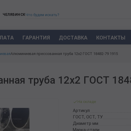
ЧЕЛЯБИНСК
ЛАТА
ГАРАНТИЯ
ДОСТАВКА
КОНТАКТЫ
ТРУБА СТАЛЬНАЯ БЕСШОВНАЯ
иевая
Алюминиевая прессованная труба 12х2 ГОСТ 18482-79 1915
ТРУБА БЕСШОВНАЯ ХОЛОДНОКАТАНАЯ
ТРУБА БЕСШОВНАЯ 12Х18Н10Т
ТРУБА СТАЛЬНАЯ ОЦИНКОВАННАЯ
нная труба 12х2 ГОСТ 184
ТРУБА ТОЛСТОСТЕННАЯ
ТРУБА ЭЛЕКТРОСВАРНАЯ СТАЛЬНАЯ
ТРУБА ВОДОГАЗОПРОВОДНАЯ ВГП
На складе
ТРУБА ПРОФИЛЬНАЯ
Артикул
ТРУБА ЛЕГИРОВАННАЯ
ГОСТ, ОСТ, ТУ
ТРУБЫ ИЗ УГЛЕРОДИСТОЙ СТАЛИ
Диаметр мм
ТРУБА ГАЗЛИФТНАЯ
Марка-стали