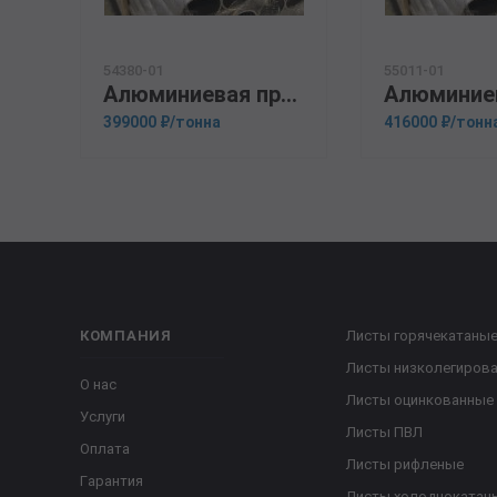
54380-01
55011-01
Алюминиевая прессованная труба 108х15 ГОСТ 18482-79 А5
399000 ₽/тонна
416000 ₽/тонн
КОМПАНИЯ
Листы горячекатаны
Листы низколегиров
О нас
Листы оцинкованные
Услуги
Листы ПВЛ
Оплата
Листы рифленые
Гарантия
Листы холоднокатан