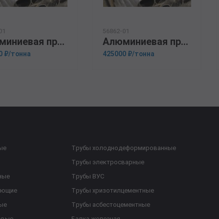
01
56862-01
Алюминиевая прессованная труба 160х30 ГОСТ 18482-79 АД31
Алюминиевая прессованная труба 24х2 ОСТ 1.92048-90 А5
0 ₽/тонна
425000 ₽/тонна
ые
Трубы холоднодеформированные
Трубы электросварные
ные
Трубы ВУС
еющие
Трубы хризотилцементные
ые
Трубы асбестоцементные
овые
Балка железная