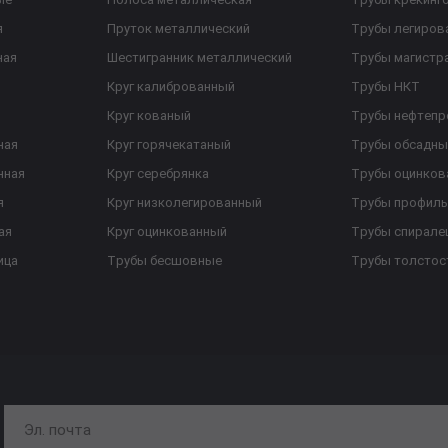
я
Пруток металлический
Трубы легиров
ная
Шестигранник металлический
Трубы магистр
Круг калиброванный
Трубы НКТ
Круг кованый
Трубы нефтеп
ная
Круг горячекатаный
Трубы обсадны
нная
Круг серебрянка
Трубы оцинков
я
Круг низколегированный
Трубы профил
ая
Круг оцинкованный
Трубы спирал
ица
Трубы бесшовные
Трубы толстос