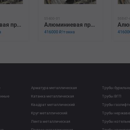
55400-01
55847-
Алюминиевая прессованная труба 130х14 ГОСТ 18482-79 А5
Алюминиевая прессованная труба 146х18 ОСТ 1.92048-90 АМц
а
416000 ₽/тонна
41600
е
Арматура металлическая
Трубы бурильн
анные
Катанка металлическая
Трубы ВГП
Квадрат металлический
Трубы газлифт
Круг металлический
Трубы нержав
Лента металлическая
Трубы котельн
ые
Полоса металлическая
Трубы крекинг