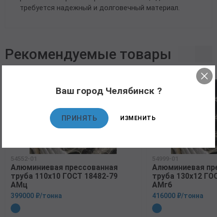
требуется надежный и долговечный материал.
Рекомендуемые товары
Ваш город Челябинск ?
ПРИНЯТЬ
ИЗМЕНИТЬ
54552-01
54999-01
Алюминиевая прессованная
Алюминиевая пр
труба 110х10 ГОСТ 18482-79
труба 130х12 ГО
АМц
АМг6
399000 ₽/тонна
416000 ₽/тонна