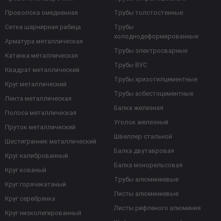
Проволока омедненная
Трубы толстостенные
Сетка шарнирная рабица
Трубы
холоднодеформированные
Арматура металлическая
Трубы электросварные
Катанка металлическая
Трубы ВУС
Квадрат металлический
Трубы хризотилцементные
Круг металлический
Трубы асбестоцементные
Лента металлическая
Балка железная
Полоса металлическая
Уголок железный
Пруток металлический
Швеллер стальной
Шестигранник металлический
Балка двутавровая
Круг калиброванный
Балка монорельсовая
Круг кованый
Трубы алюминиевые
Круг горячекатаный
Листы алюминиевые
Круг серебрянка
Листы рифленого алюминия
Круг низколегированный