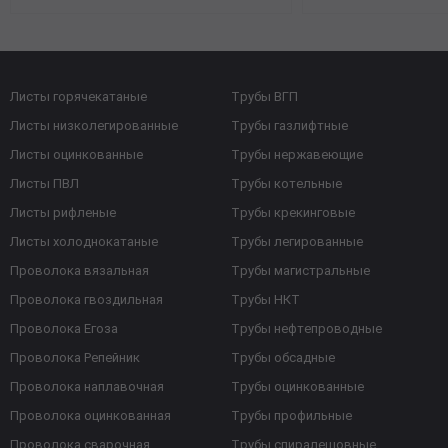
Листы горячекатаные
Трубы ВГП
Листы низколегированные
Трубы газлифтные
Листы оцинкованные
Трубы нержавеющие
Листы ПВЛ
Трубы котельные
Листы рифленые
Трубы крекинговые
Листы холоднокатаные
Трубы легированные
Проволока вязальная
Трубы магистральные
Проволока гвоздильная
Трубы НКТ
Проволока Егоза
Трубы нефтепроводные
Проволока Репейник
Трубы обсадные
Проволока наплавочная
Трубы оцинкованные
Проволока оцинкованная
Трубы профильные
Проволока сварочная
Трубы спиралешовные