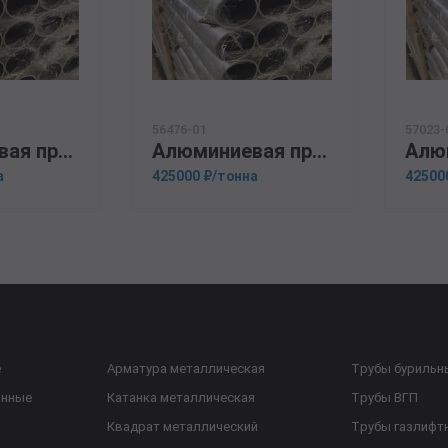
56476-01
57023-
Алюминиевая прессованная труба 110х25 ОСТ 1.92048-90 Д1Т
Алюминиевая прессованная труба 20х2 ГОСТ 18482-79 1561
а
425000 ₽/тонна
42500
е
Арматура металлическая
Трубы бурильн
анные
Катанка металлическая
Трубы ВГП
Квадрат металлический
Трубы газлифт