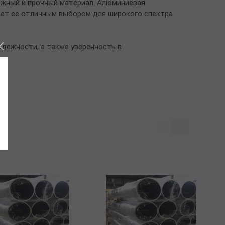
ежный и прочный материал. Алюминиевая
ает ее отличным выбором для широкого спектра
адежности, а также уверенность в