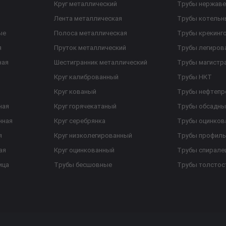
Круг металлический
Трубы нержав
Лента металлическая
Трубы котельн
ые
Полоса металлическая
Трубы крекинг
я
Пруток металлический
Трубы легиров
ная
Шестигранник металлический
Трубы магистр
Круг калиброванный
Трубы НКТ
Круг кованый
Трубы нефтеп
ная
Круг горячекатаный
Трубы обсадны
нная
Круг серебрянка
Трубы оцинков
я
Круг низколегированный
Трубы профил
ая
Круг оцинкованный
Трубы спирал
ица
Трубы бесшовные
Трубы толстос