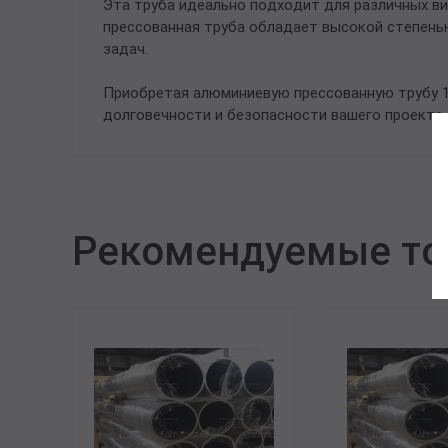
Эта труба идеально подходит для различных в
прессованная труба обладает высокой степень
задач.
Приобретая алюминиевую прессованную трубу 13
долговечности и безопасности вашего проекта.
Рекомендуемые т