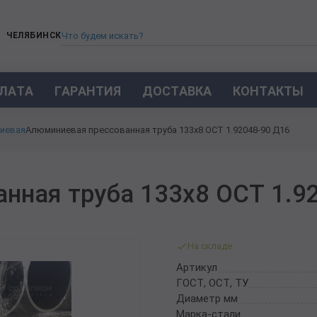
ЧЕЛЯБИНСК
ЛАТА
ГАРАНТИЯ
ДОСТАВКА
КОНТАКТЫ
ТРУБА СТАЛЬНАЯ БЕСШОВНАЯ
иевая
Алюминиевая прессованная труба 133х8 ОСТ 1.92048-90 Д16
ТРУБА БЕСШОВНАЯ ХОЛОДНОКАТАНАЯ
ТРУБА БЕСШОВНАЯ 12Х18Н10Т
ТРУБА СТАЛЬНАЯ ОЦИНКОВАННАЯ
нная труба 133х8 ОСТ 1.9
ТРУБА ТОЛСТОСТЕННАЯ
ТРУБА ЭЛЕКТРОСВАРНАЯ СТАЛЬНАЯ
ТРУБА ВОДОГАЗОПРОВОДНАЯ ВГП
На складе
ТРУБА ПРОФИЛЬНАЯ
Артикул
ТРУБА ЛЕГИРОВАННАЯ
ГОСТ, ОСТ, ТУ
ТРУБЫ ИЗ УГЛЕРОДИСТОЙ СТАЛИ
Диаметр мм
ТРУБА ГАЗЛИФТНАЯ
Марка-стали