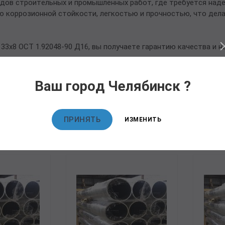
идов строительных и промышленных работ, где требуется над
ю коррозионной стойкости, легкостью и прочностью, что дел
3х8 ОСТ 1.92048-90 Д16, вы получаете гарантию качества и н
Ваш город Челябинск ?
овары
ПРИНЯТЬ
ИЗМЕНИТЬ