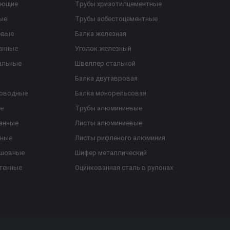
еющие
Трубы хризотилцементные
ые
Трубы асбестоцементные
овые
Балка железная
анные
Уголок железный
альные
Швеллер стальной
Балка двутавровая
роводные
Балка монорельсовая
е
Трубы алюминиевые
анные
Листы алюминиевые
ьные
Листы рифленого алюминия
ешовные
Шифер металлический
тенные
Оцинкованная сталь в рулонах