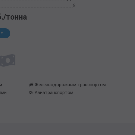
8
б./тонна
НУ
м
🚞 Железнодорожным транспортом
ями
🚁 Авиатранспортом