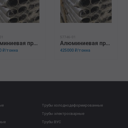
01
57746-01
Алюминиевая прессованная труба 28х1,5 ОСТ 1.92048-90 АМГ6М
Алюминиевая прессованная труба 40х1,5 ГОСТ 18482-79 АМг6
0 ₽/тонна
425000 ₽/тонна
ые
Трубы холоднодеформированные
Трубы электросварные
ные
Трубы ВУС