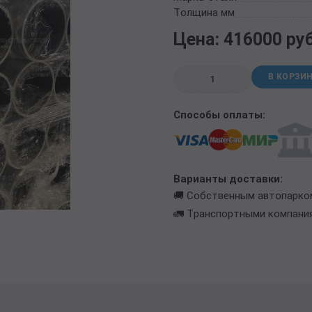
ТРУБА БУРИЛЬНАЯ СБТМ, ТБСУ
Толщина мм
ТРУБА КОТЕЛЬНАЯ
Цена: 416000 ру
ТРУБА КРЕКИНГОВАЯ
ТРУБА МАГИСТРАЛЬНАЯ
В КОРЗИ
ТРУБА НАСОСНО-КОМПРЕССОРНАЯ (НКТ)
ТРУБА НЕФТЕПРОВОДНАЯ
Способы оплаты:
ТРУБА ОБСАДНАЯ
ТРУБА СПИРАЛЕШОВНАЯ
ТРУБЫ СТАЛЬНЫЕ ЛЕЖАЛЫЕ Б/У
ТРУБА ВОССТАНОВЛЕННАЯ
Варианты доставки:
ТРУБЫ В ВУС ИЗОЛЯЦИИ
🚚 Собственным автопарко
🚛 Транспортными компани