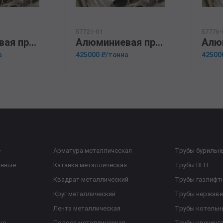
57721-01
57776-
Алюминиевая прессованная труба 25х4 ОСТ 1.92048-90 АМГ5М
Алюминиевая прессованная труба 35х4 ОСТ 1.92048-90 Д16М
а
425000 ₽/тонна
42500
е
Арматура металлическая
Трубы бурильн
анные
Катанка металлическая
Трубы ВГП
Квадрат металлический
Трубы газлифт
Круг металлический
Трубы нержав
Лента металлическая
Трубы котельн
ые
Полоса металлическая
Трубы крекинг