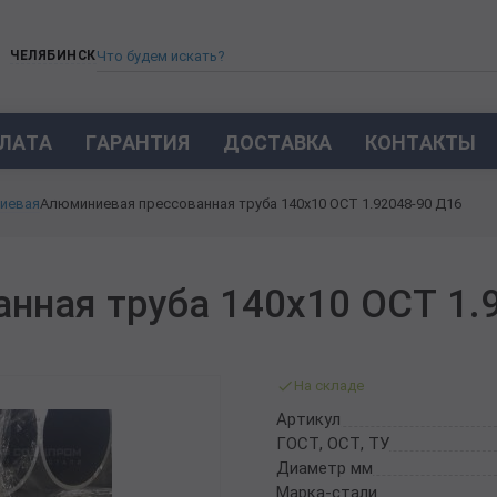
ЧЕЛЯБИНСК
ЛАТА
ГАРАНТИЯ
ДОСТАВКА
КОНТАКТЫ
ТРУБА СТАЛЬНАЯ БЕСШОВНАЯ
иевая
Алюминиевая прессованная труба 140х10 ОСТ 1.92048-90 Д16
ТРУБА БЕСШОВНАЯ ХОЛОДНОКАТАНАЯ
ТРУБА БЕСШОВНАЯ 12Х18Н10Т
ТРУБА СТАЛЬНАЯ ОЦИНКОВАННАЯ
нная труба 140х10 ОСТ 1.
ТРУБА ТОЛСТОСТЕННАЯ
ТРУБА ЭЛЕКТРОСВАРНАЯ СТАЛЬНАЯ
ТРУБА ВОДОГАЗОПРОВОДНАЯ ВГП
На складе
ТРУБА ПРОФИЛЬНАЯ
Артикул
ТРУБА ЛЕГИРОВАННАЯ
ГОСТ, ОСТ, ТУ
ТРУБЫ ИЗ УГЛЕРОДИСТОЙ СТАЛИ
Диаметр мм
ТРУБА ГАЗЛИФТНАЯ
Марка-стали