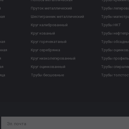
я
Пруток металлический
Трубы легиров
ная
Шестигранник металлический
Трубы магистр
Круг калиброванный
Трубы НКТ
Круг кованый
Трубы нефтеп
ная
Круг горячекатаный
Трубы обсадны
нная
Круг серебрянка
Трубы оцинков
я
Круг низколегированный
Трубы профил
ая
Круг оцинкованный
Трубы спирал
ица
Трубы бесшовные
Трубы толстос