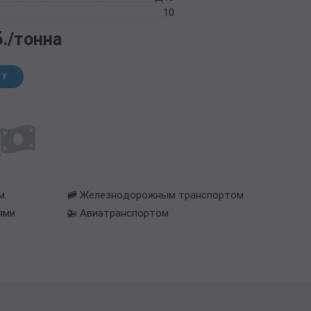
10
б./тонна
НУ
м
🚞 Железнодорожным транспортом
ями
🚁 Авиатранспортом