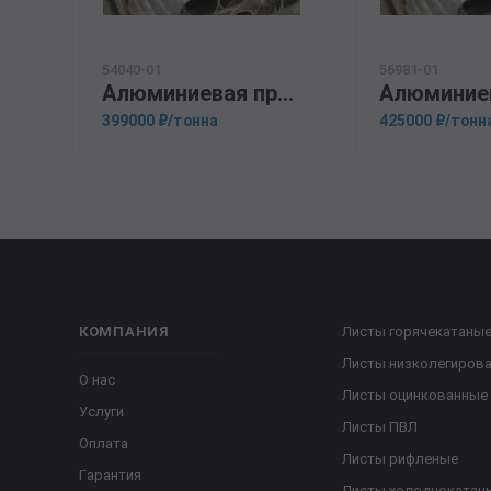
54040-01
56981-01
Алюминиевая прессованная труба 100х25 ОСТ 1.92048-90 АМг6
399000 ₽/тонна
425000 ₽/тонн
КОМПАНИЯ
Листы горячекатаны
Листы низколегиров
О нас
Листы оцинкованные
Услуги
Листы ПВЛ
Оплата
Листы рифленые
Гарантия
Листы холоднокатан