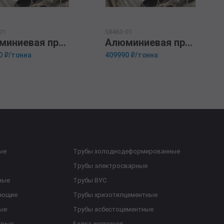
01
58463-01
Алюминиевая прессованная труба 40х2 ГОСТ 18482-79 АМц
Алюминиевая прессованная труба 50х5 ОСТ 1.92048-90 АМг5
0 ₽/тонна
409990 ₽/тонна
ые
Трубы холоднодеформированные
Трубы электросварные
ные
Трубы ВУС
еющие
Трубы хризотилцементные
ые
Трубы асбестоцементные
овые
Балка железная