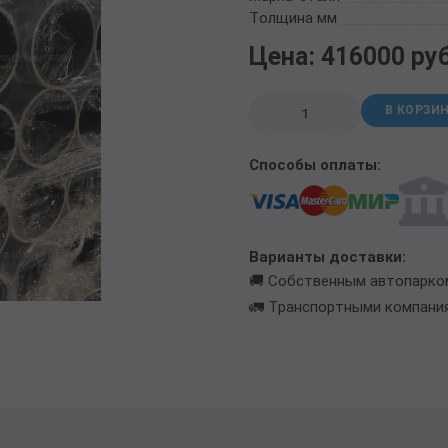
ТРУБА БУРИЛЬНАЯ СБТМ, ТБСУ
Толщина мм
ТРУБА КОТЕЛЬНАЯ
Цена: 416000 ру
ТРУБА КРЕКИНГОВАЯ
ТРУБА МАГИСТРАЛЬНАЯ
В КОРЗИ
ТРУБА НАСОСНО-КОМПРЕССОРНАЯ (НКТ)
ТРУБА НЕФТЕПРОВОДНАЯ
Способы оплаты:
ТРУБА ОБСАДНАЯ
ТРУБА СПИРАЛЕШОВНАЯ
ТРУБЫ СТАЛЬНЫЕ ЛЕЖАЛЫЕ Б/У
ТРУБА ВОССТАНОВЛЕННАЯ
Варианты доставки:
ТРУБЫ В ВУС ИЗОЛЯЦИИ
🚚 Собственным автопарко
🚛 Транспортными компани