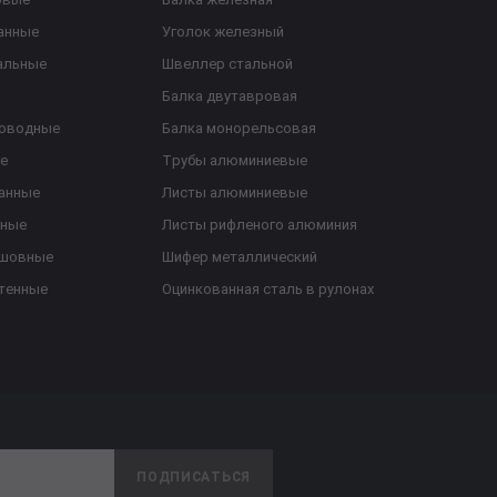
анные
Уголок железный
альные
Швеллер стальной
Балка двутавровая
роводные
Балка монорельсовая
е
Трубы алюминиевые
анные
Листы алюминиевые
ьные
Листы рифленого алюминия
ешовные
Шифер металлический
тенные
Оцинкованная сталь в рулонах
ПОДПИСАТЬСЯ