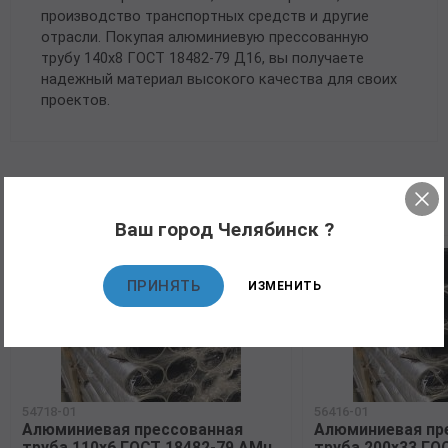
производство транспортных средств и другие
отрасли. Покупая алюминиевую прессованную
трубу 140х8 ГОСТ 18482-79 Д16, вы получаете
надежный материал высокого качества для своих
проектов.
Рекомендуемые товары
Ваш город Челябинск ?
ПРИНЯТЬ
ИЗМЕНИТЬ
54718-01
56416-01
Алюминиевая прессованная
Алюминиевая пр
труба 110х6 ГОСТ 18482-79 АМц
труба 200х33 ГО