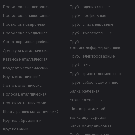
Проволока наплавочная
Трубы оцинкованные
Проволока оцинкованная
Трубы профильные
Проволока сварочная
Трубы спиралешовные
Проволока омедненная
Трубы толстостенные
Сетка шарнирная рабица
Трубы
холоднодеформированные
Арматура металлическая
Трубы электросварные
Катанка металлическая
Трубы ВУС
Квадрат металлический
Трубы хризотилцементные
Круг металлический
Трубы асбестоцементные
Лента металлическая
Балка железная
Полоса металлическая
Уголок железный
Пруток металлический
Швеллер стальной
Шестигранник металлический
Балка двутавровая
Круг калиброванный
Балка монорельсовая
Круг кованый
Трубы алюминиевые