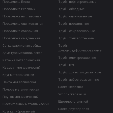
Проволока Егоза
Трубы нефтепроводные
Проволока Репейник
Трубы обсадные
Проволока наплавочная
Трубы оцинкованные
Проволока оцинкованная
Трубы профильные
Проволока сварочная
Трубы спиралешовные
Проволока омедненная
Трубы толстостенные
Сетка шарнирная рабица
Трубы
холоднодеформированные
Арматура металлическая
Трубы электросварные
Катанка металлическая
Трубы ВУС
Квадрат металлический
Трубы хризотилцементные
Круг металлический
Трубы асбестоцементные
Лента металлическая
Балка железная
Полоса металлическая
Уголок железный
Пруток металлический
Швеллер стальной
Шестигранник металлический
Балка двутавровая
Круг калиброванный