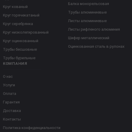
Балка монорельсовая
Круг кованый
Трубы алюминиевые
Круг горячекатаный
Листы алюминиевые
Круг серебрянка
Листы рифленого алюминия
Круг низколегированный
Шифер металлический
Круг оцинкованный
Оцинкованная сталь в рулонах
Трубы бесшовные
Трубы бурильные
КОМПАНИЯ
О нас
Услуги
Оплата
Гарантия
Доставка
Контакты
Политика конфиденциальности