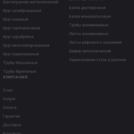
Шестигранник металлический
Балка двутавровая
Круг калиброванный
Балка монорельсовая
Круг кованый
Трубы алюминиевые
Круг горячекатаный
Листы алюминиевые
Круг серебрянка
Листы рифленого алюминия
Круг низколегированный
Шифер металлический
Круг оцинкованный
Оцинкованная сталь в рулонах
Трубы бесшовные
Трубы бурильные
КОМПАНИЯ
О нас
Услуги
Оплата
Гарантия
Доставка
Контакты