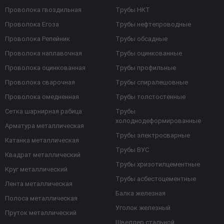
Проволока гвоздильная
Трубы НКТ
Проволока Егоза
Трубы нефтепроводные
Проволока Репейник
Трубы обсадные
Проволока наплавочная
Трубы оцинкованные
Проволока оцинкованная
Трубы профильные
Проволока сварочная
Трубы спиралешовные
Проволока омедненная
Трубы толстостенные
Сетка шарнирная рабица
Трубы
холоднодеформированные
Арматура металлическая
Трубы электросварные
Катанка металлическая
Трубы ВУС
Квадрат металлический
Трубы хризотилцементные
Круг металлический
Трубы асбестоцементные
Лента металлическая
Балка железная
Полоса металлическая
Уголок железный
Пруток металлический
Швеллер стальной