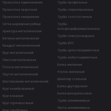
Проволока оцинкованная
Трубы профильные
Проволока сварочная
Трубы спиралешовные
Проволока омедненная
Трубы толстостенные
Сетка шарнирная рабица
Трубы
холоднодеформированные
Арматура металлическая
Трубы электросварные
Катанка металлическая
Трубы ВУС
Квадрат металлический
Трубы хризотилцементные
Круг металлический
Трубы асбестоцементные
Лента металлическая
Балка железная
Полоса металлическая
Уголок железный
Пруток металлический
Швеллер стальной
Шестигранник металлический
Балка двутавровая
Круг калиброванный
Балка монорельсовая
Круг кованый
Трубы алюминиевые
Круг горячекатаный
Листы алюминиевые
Круг серебрянка