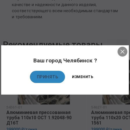
качестве и надежности данного изделия,
соответствующего всем необходимым стандартам
и требованиям.
Рекомендуемые товары
Ваш город Челябинск ?
ПРИНЯТЬ
ИЗМЕНИТЬ
54561-01
54627-01
Алюминиевая прессованная
Алюминиевая пр
труба 110х10 ОСТ 1.92048-90
труба 110х20 ОСТ
Д16Т
1561
399000 ₽/тонна
399000 ₽/тонна