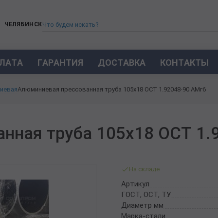
ЧЕЛЯБИНСК
ЛАТА
ГАРАНТИЯ
ДОСТАВКА
КОНТАКТЫ
ТРУБА СТАЛЬНАЯ БЕСШОВНАЯ
иевая
Алюминиевая прессованная труба 105х18 ОСТ 1.92048-90 АМг6
ТРУБА БЕСШОВНАЯ ХОЛОДНОКАТАНАЯ
ТРУБА БЕСШОВНАЯ 12Х18Н10Т
ТРУБА СТАЛЬНАЯ ОЦИНКОВАННАЯ
нная труба 105х18 ОСТ 1.
ТРУБА ТОЛСТОСТЕННАЯ
ТРУБА ЭЛЕКТРОСВАРНАЯ СТАЛЬНАЯ
ТРУБА ВОДОГАЗОПРОВОДНАЯ ВГП
На складе
ТРУБА ПРОФИЛЬНАЯ
Артикул
ТРУБА ЛЕГИРОВАННАЯ
ГОСТ, ОСТ, ТУ
ТРУБЫ ИЗ УГЛЕРОДИСТОЙ СТАЛИ
Диаметр мм
ТРУБА ГАЗЛИФТНАЯ
Марка-стали