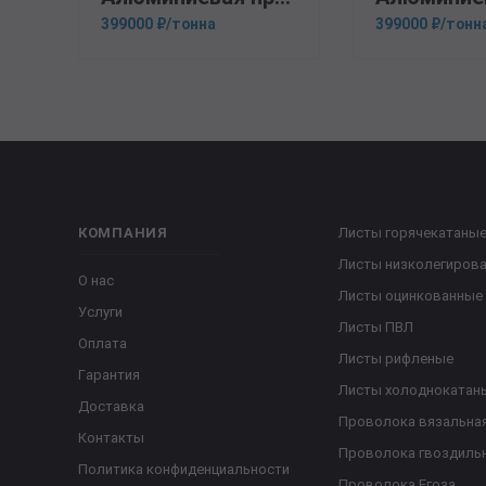
399000 ₽/тонна
399000 ₽/тонн
КОМПАНИЯ
Листы горячекатаны
Листы низколегиров
О нас
Листы оцинкованные
Услуги
Листы ПВЛ
Оплата
Листы рифленые
Гарантия
Листы холоднокатан
Доставка
Проволока вязальна
Контакты
Проволока гвоздиль
Политика конфиденциальности
Проволока Егоза