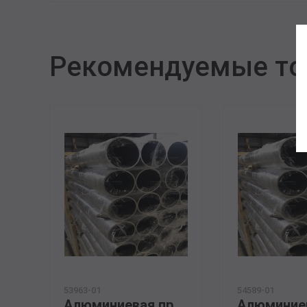
Рекомендуемые т
53963-01
54589-01
Алюминиевая прессованная труба 100х22 ОСТ 1.92048-90 АМГ3М