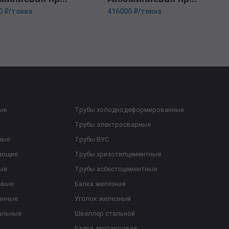
0 ₽/тонна
416000 ₽/тонна
ые
Трубы холоднодеформированные
Трубы электросварные
ные
Трубы ВУС
еющие
Трубы хризотилцементные
ые
Трубы асбестоцементные
овые
Балка железная
анные
Уголок железный
альные
Швеллер стальной
Балка двутавровая