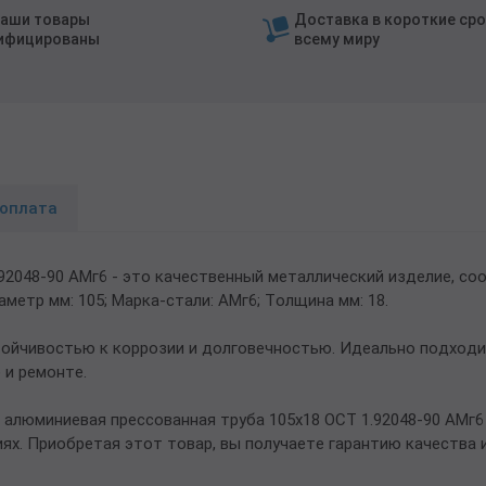
наши товары
Доставка в короткие сро
ифицированы
всему миру
 оплата
92048-90 АМг6 - это качественный металлический изделие, с
аметр мм: 105; Марка-стали: АМг6; Толщина мм: 18.
тойчивостью к коррозии и долговечностью. Идеально подходи
 и ремонте.
 алюминиевая прессованная труба 105х18 ОСТ 1.92048-90 АМг
ях. Приобретая этот товар, вы получаете гарантию качества 