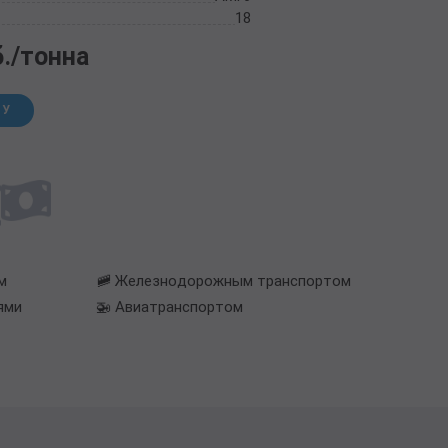
18
б./тонна
НУ
м
🚞 Железнодорожным транспортом
ями
🚁 Авиатранспортом