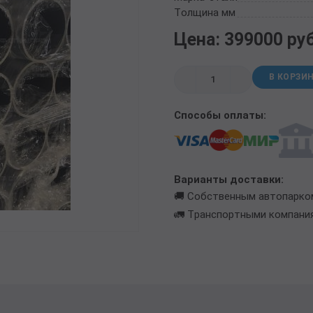
ТРУБА БУРИЛЬНАЯ СБТМ, ТБСУ
Толщина мм
ТРУБА КОТЕЛЬНАЯ
Цена: 399000 ру
ТРУБА КРЕКИНГОВАЯ
ТРУБА МАГИСТРАЛЬНАЯ
В КОРЗИ
ТРУБА НАСОСНО-КОМПРЕССОРНАЯ (НКТ)
ТРУБА НЕФТЕПРОВОДНАЯ
Способы оплаты:
ТРУБА ОБСАДНАЯ
ТРУБА СПИРАЛЕШОВНАЯ
ТРУБЫ СТАЛЬНЫЕ ЛЕЖАЛЫЕ Б/У
ТРУБА ВОССТАНОВЛЕННАЯ
Варианты доставки:
ТРУБЫ В ВУС ИЗОЛЯЦИИ
🚚 Собственным автопарко
🚛 Транспортными компани