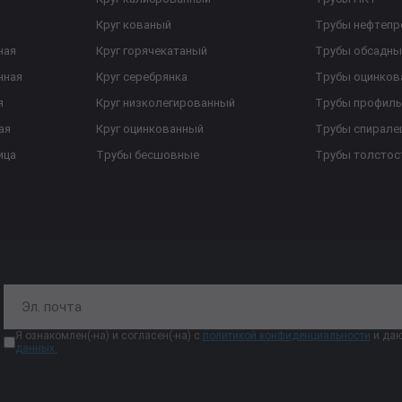
Круг кованый
Трубы нефтеп
ная
Круг горячекатаный
Трубы обсадны
нная
Круг серебрянка
Трубы оцинков
я
Круг низколегированный
Трубы профил
ая
Круг оцинкованный
Трубы спирал
ица
Трубы бесшовные
Трубы толстос
Я ознакомлен(-на) и согласен(-на) с
политикой конфиденциальности
и даю
данных.