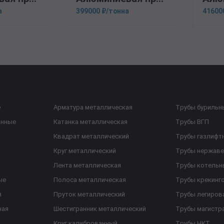
а
399000 ₽/тонна
41600
е
Арматура металлическая
Трубы бурильн
анные
Катанка металлическая
Трубы ВГП
Квадрат металлический
Трубы газлифт
Круг металлический
Трубы нержав
Лента металлическая
Трубы котельн
ые
Полоса металлическая
Трубы крекинг
я
Пруток металлический
Трубы легиров
ная
Шестигранник металлический
Трубы магистр
Круг калиброванный
Трубы НКТ