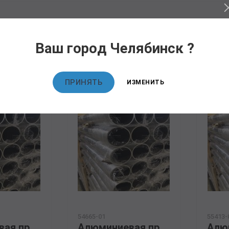
овары
Ваш город Челябинск ?
ПРИНЯТЬ
ИЗМЕНИТЬ
54665-01
55413-
Алюминиевая прессованная труба 110х15 ОСТ 1.92048-90 АМг6
Алюминиевая прессованная труба 110х15 ГОСТ 18482-79 АК6