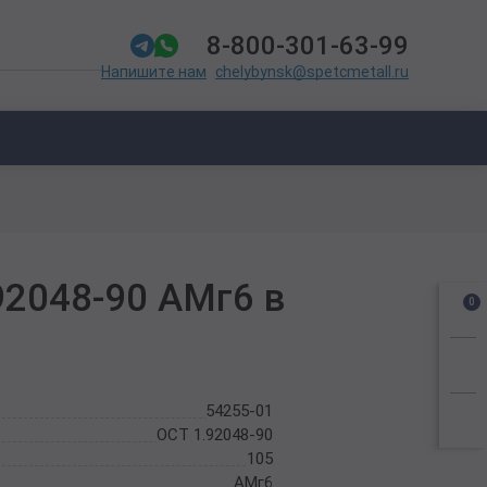
8-800-301-63-99
chelybynsk@spetcmetall.ru
Напишите нам
92048-90 АМг6 в
0
54255-01
ОСТ 1.92048-90
105
АМг6