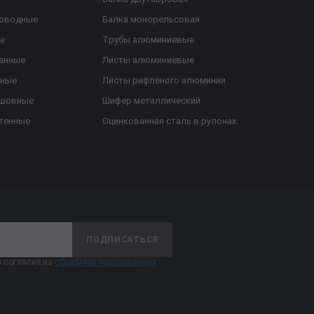
роводные
Балка монорельсовая
е
Трубы алюминиевые
анные
Листы алюминиевые
ьные
Листы рифленого алюминия
ешовные
Шифер металлический
тенные
Оцинкованная сталь в рулонах
ПОДПИСАТЬСЯ
 согласие на
обработку персональных